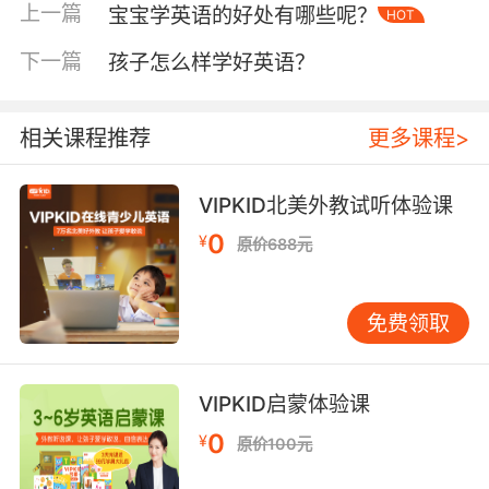
上一篇
宝宝学英语的好处有哪些呢？
HOT
非常重要的。
下一篇
孩子怎么样学好英语？
相关课程推荐
更多课程>
VIPKID北美外教试听体验课
0
¥
原价688元
免费领取
VIPKID启蒙体验课
0
¥
原价100元
网上学英语它的知识面更广，局限性小，家长可