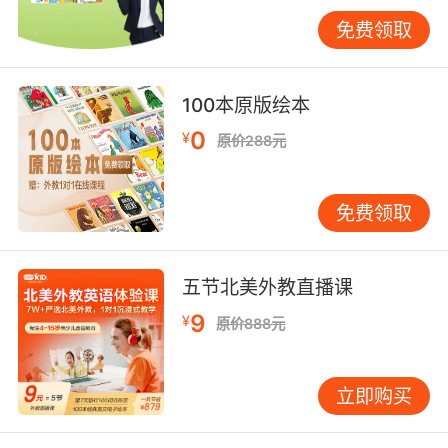
以通过品牌机构的官网进行仔细的对比了解，想
免费领取
报名的话，可以在线联系客服或者加客服微信，
具体的情况像收费价格，售后，课程安排等这些
问题，问客服会比较清楚，现在网络上的信息太
100本原版绘本
多了，真假难辨，一定要从正规渠道报名参加，
0
¥
保护好自己的权益。
原价288元
免费领取
五节北美外教直播课
9
¥
原价888元
立即购买