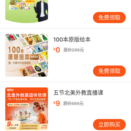
养孩子的英语学习兴趣。通过多种方式提高孩子
的课堂参与度，让孩子在学习中发现英语学习的
趣味性。培养孩子的英语学习兴趣，建议家长选
免费领取
择在线少儿英语学习机构，其中很多的辅修课程
都是为了激发孩子的英语学习兴趣，多场景的教
学趣味横生，让孩子爱上英语学习。
100本原版绘本
0
¥
原价288元
孩子不喜欢学习英语，赶紧试试上面这两种英语
免费领取
学习方法吧！家长也要注意多陪伴孩子，家长的
陪伴也是孩子学习英语的动力之一。
五节北美外教直播课
9
¥
原价888元
立即购买