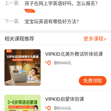
上一篇
孩子在网上学英语好吗，怎么报名？
HOT
下一篇
宝宝玩英语有哪些好方法？
相关课程推荐
更多课程>
VIPKID北美外教试听体验课
0
¥
第二、要培养孩子的英语学习兴趣。
原价688元
免费领取
有些孩子学不好英语，是因为孩子觉得英语学习
太枯燥无聊，就不想学习。这种抵触英语的心
理，直接会影响孩子的英语学习效果。所以从孩
VIPKID启蒙体验课
子的英语启蒙阶段开始，教师们就会特别注意培
0
¥
原价100元