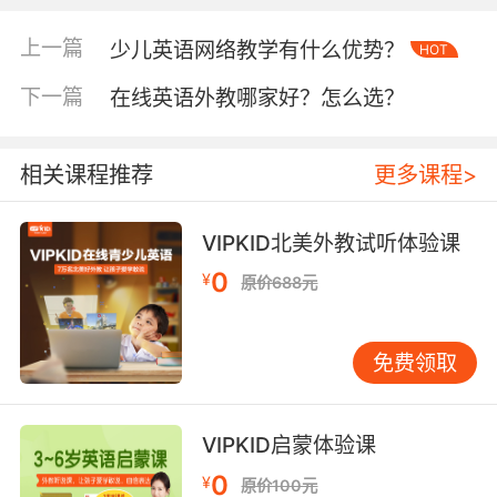
读，地点可以是自己家的阳台或者是附近的公
园。晨读的英语书籍材料最好是有配套音频的，
上一篇
少儿英语网络教学有什么优势？
HOT
大家可以带上耳机一边听一边大声朗读，晨读的
下一篇
在线英语外教哪家好？怎么选？
内容可以是单词、短语、句子也可以是文章等。
此外也要通过大量的模仿来让自己的口语发音更
加标准、地道，坚持晨读就可以很好地提升自己
相关课程推荐
更多课程>
的听力和口语
.
VIPKID北美外教试听体验课
如何提升听说能力
第二点：养成观看英语电影的
习惯
0
¥
原价688元
其实很多孩子都是喜欢看动画片或者是看动漫
的，那么不妨将自己看的内容换成是英文的，像
免费领取
是很多经典的动画电影都是有英文原版的。那么
知名少儿英语培训机构
经验建议大家可以利用闲
暇时间来观看，无论是在家看还是去电影院看都
VIPKID启蒙体验课
是一个不错的选择，在放松心情的同时也能学到
不少的英语知识。尤其是英文动画中涉及到的口
0
¥
原价100元