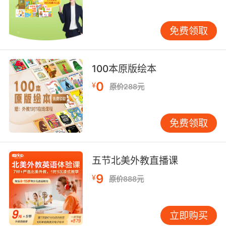
语都是非常简单并且实用的，孩子们学习掌握之
后就可以熟练地运用在自己的生活中了。
免费领取
如何提升听说能力
第三点：养成听英语歌曲和英
语新闻的好习惯
100本原版绘本
0
¥
原价288元
其实孩子们的好习惯都是从小养成的，所以家长
们可以从小就培养孩子听英语歌、看英语报以及
听英语新闻的好习惯，久而久之他们就能很好地
免费领取
提升自己的听力和口语，好的习惯是可以让孩子
受益一生的。
五节北美外教直播课
9
¥
原价888元
立即购买