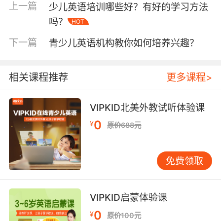
很多的单词来。
上一篇
少儿英语培训哪些好？有好的学习方法
吗？
HOT
背单词技巧二、画一幅画
下一篇
青少儿英语机构教你如何培养兴趣？
孩子对于周围的一切新鲜事物都是充满好奇的，
尤其对于那些色彩比较鲜艳的事物印象更为深
刻。所以在背诵英语单词的时候可以通过绘画的
相关课程推荐
更多课程>
方式，家长们可以协助孩子来记忆，制作一副画
来教导孩子，可以将英语单词以绘画的形式进行
VIPKID北美外教试听体验课
展现。少儿学习英语机构经验认为这样孩子的印
象是非常深刻的，也能激发孩子对于英语的学习
0
¥
原价688元
兴趣。
背单词技巧三、听英文歌
免费领取
有一些英文单词读起来是非常拗口的，对于一些
年龄比较小的孩子来说是有难度，时间久了他们
VIPKID启蒙体验课
也会丧失学习英语的信心。但是通过英文歌的方
式来学习的话就容易很多，像是那些经典的英文
0
¥
原价100元