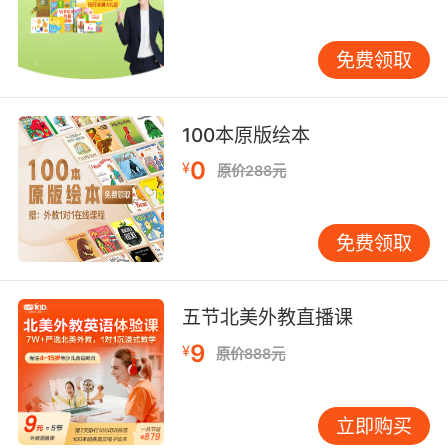
歌谣都是有轻快的旋律，以及简单、朗朗上口的
歌词的，少儿学习英语机构经验认为这样孩子也
更愿意去学习英语。
免费领取
背单词技巧四、做英文游戏
100本原版绘本
0
¥
孩子背诵单词可能很难集中注意力，但是在玩游
原价288元
戏的时候他们却可以全身心投入，所以不妨采用
游戏的方法来进行单词的背诵记忆，在游戏中自
免费领取
然融入英语单词，少儿学习英语机构经验认为这
样孩子不仅可以很好地接受，更是可以缓解孩子
背诵单词的压力。
五节北美外教直播课
9
¥
原价888元
立即购买