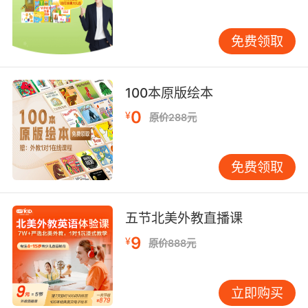
效的锻炼和提升。
免费领取
学习英语幼儿学习经验分享第三点、调动身体各
部位感官来学习英语
100本原版绘本
幼儿的思维是具有非常明显的直观性的，一般来
0
¥
原价288元
说孩子通过听觉、视觉以及触觉就可以感受到客
观物体的特征，那么在此基础上就可以靠“直觉”
来学习单词。可以做一些动手动脑的小游戏，让
免费领取
孩子全身心投入到英语的学习中来，这样学习的
效果自然是更好的。
五节北美外教直播课
9
¥
原价888元
学习英语幼儿学习经验分享最后一点就是循序渐
进和坚持，英语学习不可能是一蹴而就的，所以
立即购买
从最基础、最简单的开始慢慢学起，持之以恒才