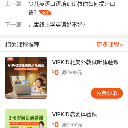
上一篇
少儿英语口语培训班教你如何提升口
少儿学英语去哪比较好首先明确孩子的英语学习
语？
HOT
需求
下一篇
儿童线上学英语好不好？
因为每个孩子的英语水平是不一样的，那么他们
想要提升的方向肯定也是不同的，比如有的孩子
相关课程推荐
更多课程>
需要提升口语而有的孩子需要提升对于基础知识
的掌握，只有“对症下药”才能为孩子的英语学习
带去更加有效的帮助。
VIPKID北美外教试听体验课
0
¥
原价688元
少儿学英语去哪比较好其次看机构的成立时间
免费领取
机构的成立时间在一定程度上决定了机构的教学
经验是否丰富，成立时间长的机构已经在市场上
磨练了很长时间，并且它可以在市场上发展这么
VIPKID启蒙体验课
久，肯定与其教学质量也是分不开的。不过大家
0
¥
原价100元