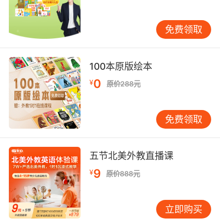
不要以为成立时间早的就是好的、成立时间晚的
机构就是不好的，大家还是要从机构的其他方面
来进行全方位的考察对比。
免费领取
100本原版绘本
少儿学英语去哪比较好看机构的教材选用
0
¥
原价288元
毕竟少儿的英语学习肯定是离不开教材的，专业
的教材应该是符合孩子的学习特点的也应该是有
趣的，这样才能跟得上孩子学习英语的进度，也
免费领取
能更有效地激发孩子的学习兴趣，更加高效地提
升孩子的英语水平。
五节北美外教直播课
9
¥
原价888元
少儿学英语去哪比较好最后看孩子的适应情况
立即购买
可以挑选出几家专业靠谱的机构，带着孩子参加