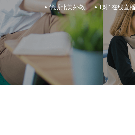
如何上课
优质北美外教
1对1在线直
龚亚夫教授
Dino阅读馆加盟