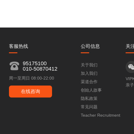
客服热线
公司信息
关
95175100
关于我们
010-50870412
加入我们
周一至周日 08:00-22:00
VIP
渠道合作
亲子
创始人故事
在线咨询
隐私政策
常见问题
Teacher Recruitment