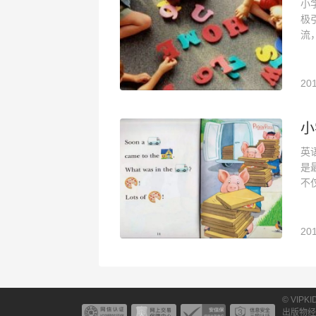
小
极
流
201
小
英
是
不
201
© VIPK
出版物经