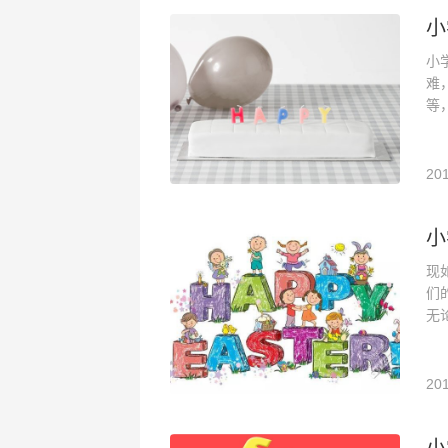
小
小
难
等
201
小
现
们
无
201