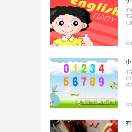
小
单
英
汇
201
小
小
比
效
201
有