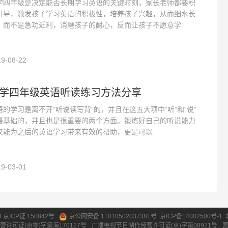
学四年级是决定能否长期学习英语的关键时刻，家长老师都要积
引导，激发孩子学习英语的积极性，培养孩子兴趣，从而细水长
，而不是急功近利，消磨孩子的耐心，反而让孩子不愿意学
9-08-22
学四年级英语听读练习方法分享
语的学习是离不开“听说读写背”的，并且在这五大项中“听”和“说”
最基础的，并且也是很重要的两个方面。锻炼好自己的听说能力
仅能为之后的英语学习带来有效的帮助，更是可以
9-03-01
ID 京ICP证 150842号
京公网安备 11010502037381号
京ICP备14002500号-1
营许可证(京零)字第海170127号
广播电视节目制作经营许可证(京)字第08921号