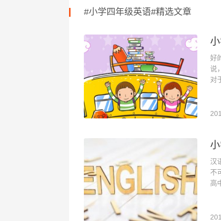
#小学四年级英语#精选文章
小
好
说
对
201
小
汉
不
高
201