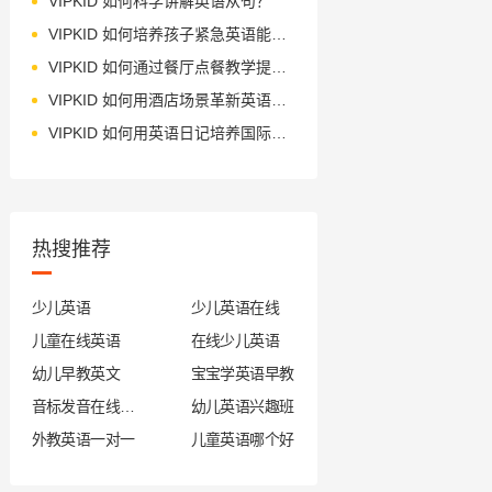
VIPKID 如何科学讲解英语从句？
VIPKID 如何培养孩子紧急英语能力？
VIPKID 如何通过餐厅点餐教学提升少儿英语应用能力？
VIPKID 如何用酒店场景革新英语教学？
VIPKID 如何用英语日记培养国际化人才？
热搜推荐
少儿英语
少儿英语在线
儿童在线英语
在线少儿英语
幼儿早教英文
宝宝学英语早教
音标发音在线试听
幼儿英语兴趣班
外教英语一对一
儿童英语哪个好