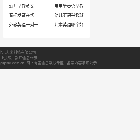
幼儿早教英文
宝宝学英语早教
音标发音在线试听
幼儿英语兴趣班
外教英语一对一
儿童英语哪个好
北京大米科技有限公司
营业执照
教师信息公示
id.com.cn
网上有害信息举报专区
备案内容承诺公示
中国