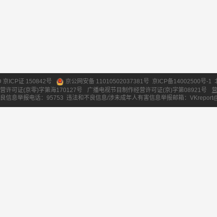
ID 京ICP证 150842号
京公网安备 11010502037381号
京ICP备14002500号-1
营许可证(京零)字第海170127号
广播电视节目制作经营许可证(京)字第08921号
良信息举报电话：95753
违法和不良信息/涉未成年人有害信息举报邮箱：VKreport@vipk