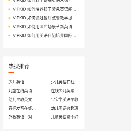
VIPKID 如何科学讲解英语从句？
VIPKID 如何培养孩子紧急英语能力？
VIPKID 如何通过餐厅点餐教学提升少儿英语应用能力？
VIPKID 如何用酒店场景革新英语教学？
VIPKID 如何用英语日记培养国际化人才？
热搜推荐
少儿英语
少儿英语在线
儿童在线英语
在线少儿英语
幼儿早教英文
宝宝学英语早教
音标发音在线试听
幼儿英语兴趣班
外教英语一对一
儿童英语哪个好