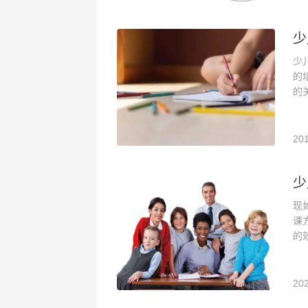
少
少
的
的
201
少
现
课
的
202