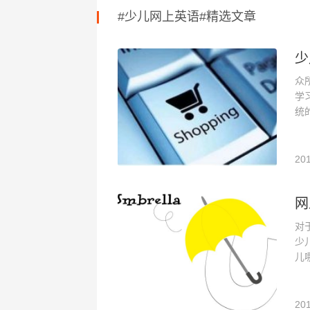
#少儿网上英语#精选文章
少
众
学
统
201
网
对
少
儿
201