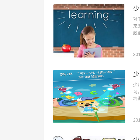
少
对
来
触
201
少
少
习
培
201