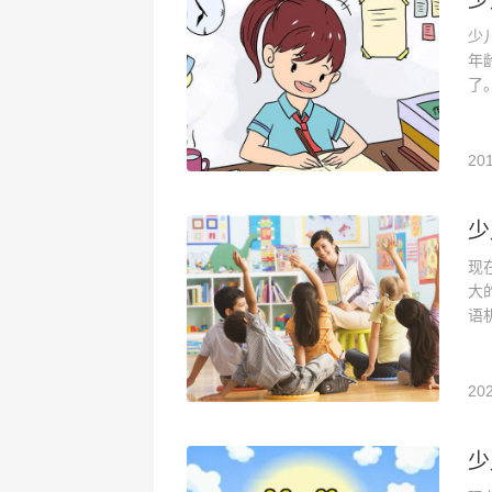
少
少
年
了
201
少
现
大
语
202
少