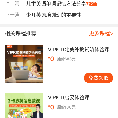
上一篇
儿童英语单词记忆方法分享
HOT
其实国内汉语环境的影响力是非常强大的，所以
根本没有机会去混淆。多国生活经历的孩子可能
下一篇
少儿英语培训班的重要性
会短期混淆，但是后期慢慢就会形成母语系统。
相关课程推荐
更多课程>
二是最开始就要学习英文自然拼读
VIPKID北美外教试听体验课
自然拼读知识经听力词汇转化为阅读词汇的过渡
0
¥
原价688元
阶段，从听故事、说故事再到自主阅读这个漫长
的过程是需要自然拼读来衔接的，但是自然拼读
不能盲目，最好是有几年的听力输入之后再开
免费领取
始。
VIPKID启蒙体验课
宝宝学英语早教启蒙很难吗？
0
¥
原价100元