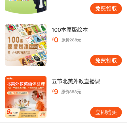
其实所谓的浸润式的教学就是日常用语的学习，
在家庭情况中是没有较难的单词和复杂的句型
免费领取
的，所以英语启蒙日常就可以进行，家长使用简
单的英文单词或者是短语与孩子进行对话即可。
家庭情景不像是考试的时候用到的英语，经常使
100本原版绘本
用那么就会很利于幼儿和家长重复加深印象，也
0
¥
原价288元
可以提高孩子学习英语的效率。
免费领取
宝宝学英语早教什么时候开始不晚？
五节北美外教直播课
当然越早开始学习越好，3~6岁是孩子语言发展
的黄金年龄阶段，那么家长们最好是抓住时期让
9
¥
原价888元
孩子接受英语启蒙教育。这样对于他们英语思维
的建立也是很有帮助的，同时也可以使得他们的
听说能力得到有效的提升。
立即购买