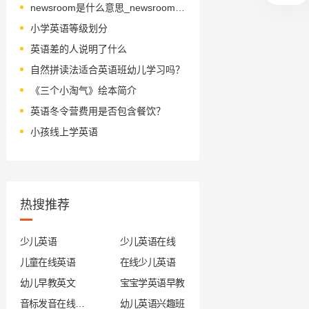
newsroom是什么意思_newsroom怎么读_音标ˈnju-zru-m
小学英语等级划分
英语差的人说明了什么
自然拼读法适合英语班幼儿学习吗？
《三个小淘气》绘本简介
英语冬令营费用是否包含餐饮？
小孩线上学英语
热搜推荐
少儿英语
少儿英语在线
儿童在线英语
在线少儿英语
幼儿早教英文
宝宝学英语早教
音标发音在线试听
幼儿英语兴趣班