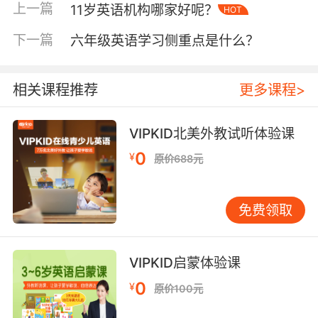
上一篇
11岁英语机构哪家好呢？
HOT
第二点：坚持阅读
12岁英语学习经验
下一篇
六年级英语学习侧重点是什么？
阅读也是孩子一开始学习英语的时候就着重强调
的，阅读的作用可以说是非常大的，不仅可以帮
相关课程推荐
更多课程>
助孩子积累更多的词汇量，更是可以拓展孩子的
知识面，让他们了解到世界的不同面。并且坚持
阅读是一个非常好的习惯，到了
12岁也要将英语阅读
VIPKID北美外教试听体验课
坚持下去，对于学习和成长的帮助都是很大的。
0
¥
原价688元
第三点：选择合适的教材
12岁英语学习经验
一般来说适合
12岁孩子学习的英语教材应该是比较权
免费领取
威、比较系统、比较科学的，这三者之间的关系是相辅相
成、息息相关的。教材的权威性、系统性以及科学性，可
以说是直接影响了孩子的学习兴趣和效果。那么尤其是12
VIPKID启蒙体验课
岁的孩子更应该选择合适的教材，才可以为他们的英语学
0
¥
习送去更加有效的帮助。
原价100元