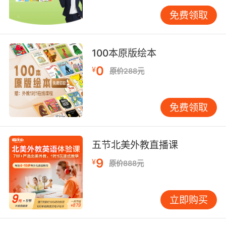
第四点：多做多练
12岁英语学习经验
免费领取
无论是口语还是语法都要多做多练习，口语肯定
是要多练习才可以的，那么对于语法知识除了要
100本原版绘本
理解掌握之外，也要在不一样的场景中使用，这
0
¥
原价288元
样才可以掌握的更加灵活。
免费领取
五节北美外教直播课
9
¥
原价888元
立即购买