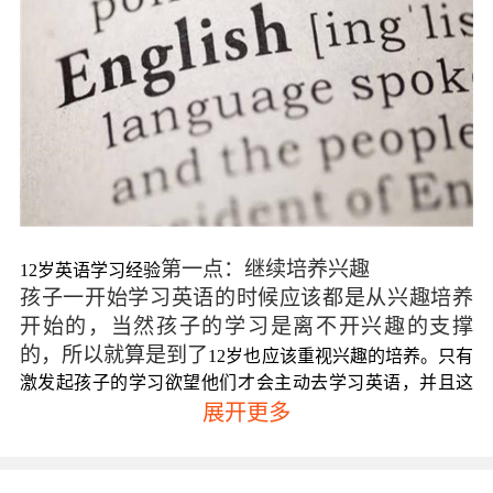
第一点：继续培养兴趣
12岁英语学习经验
孩子一开始学习英语的时候应该都是从兴趣培养
开始的，当然孩子的学习是离不开兴趣的支撑
的，所以就算是到了
12岁也应该重视兴趣的培养。只有
激发起孩子的学习欲望他们才会主动去学习英语，并且这
展开更多
样的学习也是事半功倍的。12岁的孩子可以看一些经典的
英文电影，当然也可以是孩子喜欢的动画电影如《疯狂动
物城》、《功夫熊猫》以及《冰雪奇缘》等等，让孩子对
于动画的兴趣慢慢转移到英语学习上来。