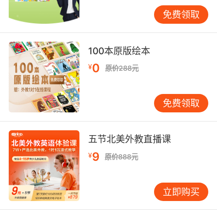
免费领取
三年级英语入门第三步：练习听力和口语
100本原版绘本
想要彻底摆脱哑巴英语的困扰，那么建议大家就
要从小练习听力和口语，可以多听一些有趣的英
0
¥
原价288元
文歌谣或者是专业的录音磁带，无论是在学校还
是在家都要进行有效的英语听力输入。有了一定
免费领取
听力的积累之后可以开始练习口语，最有效的方
法就是模仿跟读，模仿正确的发音和语调，并且
也要加强练习才能将自己的口语练得更加熟练。
五节北美外教直播课
9
¥
原价888元
三年级英语入门最后一点就是阅读，无论是学习
哪门语言都离不开阅读，阅读可以帮助激烈不少
立即购买
的词汇和英语知识，希望以上分享能为大家学习
带去帮助。