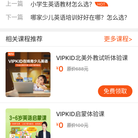
让他们明白学习英语的重要性。学习英语不是为
上一篇
小学生英语教材怎么选？
HOT
了老师更不是为了自己的爸妈，是为了自己可以
多掌握一门实用的英语语言技能，对之后的学习
下一篇
哪家少儿英语培训好好在哪？怎么选？
和成长都是非常有帮助的。
相关课程推荐
更多课程>
三年级英语入门第二步：培养学习兴趣
VIPKID北美外教试听体验课
孩子学习英语最重要的两个点就是兴趣和习惯，
0
¥
原价688元
兴趣是孩子学习英语这门语言最好的老师。当然
一开始孩子对于一门新的学科都是感兴趣的，只
是他们的注意力很难在一件事情上集中太长的时
免费领取
间，所以可以从孩子感兴趣的方面入手，比如孩
子们都感兴趣的音乐、动画以及游戏等等。这样
VIPKID启蒙体验课
既可以满足孩子的兴趣爱好更是可以让他们学到
不少的英语知识，在轻松愉快的氛围中孩子自然
0
¥
原价100元
可以接受更多的英语知识。