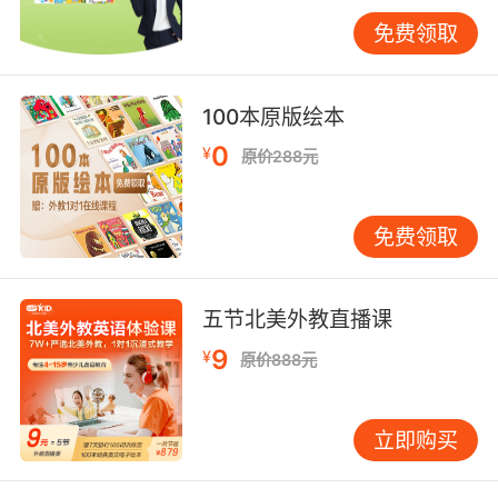
阅读能力应该是从小培养的：可以每天花上
10~15
免费领取
分钟与孩子一起进行阅读，不仅可以让孩子将这个好习惯
一直维持下去，更是可以减轻孩子学习的压力也能给他们
更多的自信。阅读能积累知识以及扩展知识面，最重要的
100本原版绘本
坚持阅读可以让孩子一生受益。
0
¥
原价288元
儿童英语培训经验之怎么选择读物？
免费领取
3~6的小孩子可以选择一些英文绘本，或者是集儿歌和童谣
为一体的绘本，都可以带来很好的学习效果。
五节北美外教直播课
9
¥
原价888元
立即购买