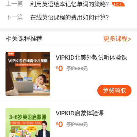
屏幕仍能建立眼神接触与情绪共振。剑桥大学
上一篇
利用英语绘本记忆单词的策略？
HOT
2023年研究指出，实时互动课堂的语言留存率较
下一篇
在线英语课程的费用如何计算？
录播课提升40%。但技术依赖也存在隐患，网络
延迟导致的交流卡顿、低龄学员面对摄像头的注
意力分散等问题，仍需通过分龄教学策略优化。
相关课程推荐
更多课程>
三、课程体系：标准化与个性化的动态调适
科学的课程架构是教学效果的基础支撑。VIPKID
VIPKID北美外教试听体验课
基于CEFR标准搭建的12级课程体系，通过智能测
0
¥
原价688元
评将学员精准匹配难度层级。每个单元设置"学-
练-测-拓"闭环，配合AR动画课件提升情境沉浸
感。值得注意的是，个性化推荐算法虽能推送适
免费领取
配内容，但过度依赖数据画像可能导致创造性思
维培养缺失。北京师范大学课题组跟踪研究发
现，结合外教主观判断调整的学习路径，比纯算
VIPKID启蒙体验课
法推荐的课程完成度高18%。
0
¥
原价100元
四、技术边界：数字工具的教学适切性探讨