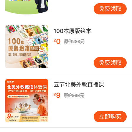
AI技术正在重塑在线英语教学边界。VIPKID自主
免费领取
研发的语音评估系统可实时反馈发音准确度，虚
拟教助工具能模拟多角色对话场景。但技术并非
万能，斯坦福大学教育科技研究中心指出，AI纠
100本原版绘本
音对连读弱读等复杂语音现象的识别误差率仍达
0
¥
原价288元
12%，且无法替代人类教师对文化隐喻的解读。
技术应定位于教学辅助角色，而非完全替代师生
间的认知互动。
免费领取
在线英语课程的教学效果本质上是人文关怀与技
术创新的协同产物。VIPKID的实践表明，当严格
五节北美外教直播课
师资筛选机制遇上智能匹配系统，当直播互动深
度融入自适应技术，能够构建出兼具系统性与灵
9
¥
原价888元
活性的学习生态。未来发展方向应聚焦于三个维
度：加强跨文化教学能力培训以弥补地理距离带
立即购买
来的理解鸿沟，开发情感计算技术提升虚拟课堂
的温度感知，建立动态课程迭代机制适应学习者