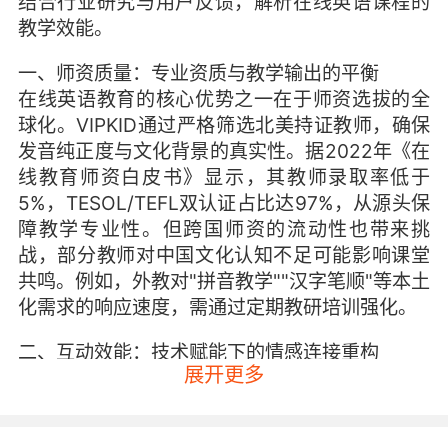
结合行业研究与用户反馈，解析在线英语课程的
教学效能。
一、师资质量：专业资质与教学输出的平衡
在线英语教育的核心优势之一在于师资选拔的全
球化。VIPKID通过严格筛选北美持证教师，确保
发音纯正度与文化背景的真实性。据2022年《在
线教育师资白皮书》显示，其教师录取率低于
5%，TESOL/TEFL双认证占比达97%，从源头保
障教学专业性。但跨国师资的流动性也带来挑
战，部分教师对中国文化认知不足可能影响课堂
共鸣。例如，外教对"拼音教学""汉字笔顺"等本土
化需求的响应速度，需通过定期教研培训强化。
二、互动效能：技术赋能下的情感连接重构
展开更多
在线课堂的互动质量直接影响输入输出转化率。
VIPKID采用的沉浸式直播模式中，手势识别、动
态表情贴纸等技术增强非语言交流，使师生隔着