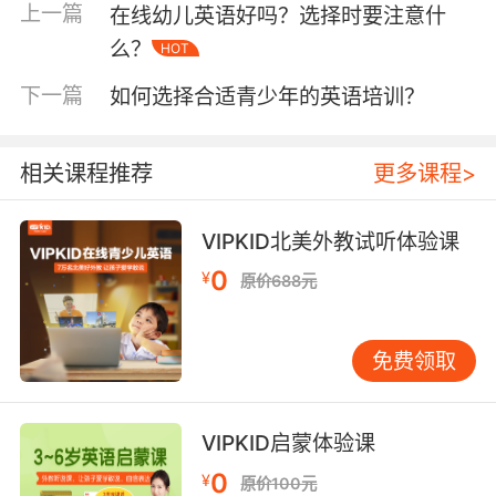
上一篇
在线幼儿英语好吗？选择时要注意什
么？
HOT
下一篇
如何选择合适青少年的英语培训？
相关课程推荐
更多课程>
VIPKID北美外教试听体验课
0
¥
原价688元
免费领取
与外教老师一起学习的好处有接收到不同文化的
养分，更是培养世界观的一种教学目的。像很多
孩子一开始的懵懂无知，但如果没有进行刻意的
VIPKID启蒙体验课
引导培养，就会被固有的思想所禁锢，而外国教
0
¥
原价100元
学更注重的是开放性、包容性的思维方式。