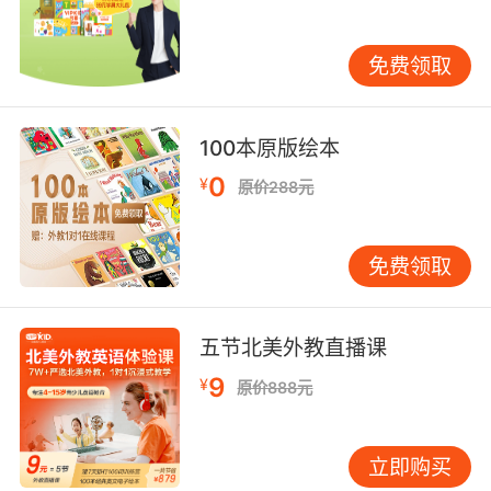
免费领取
与外教老师一起学习的好处是可以获得很多不同
于眼前的见识，这也是少儿英语班价格所不能衡
100本原版绘本
量的东西，我们通过一对一视频在线学习去获取
外界的新鲜事物，相当于在家就能开阔视野，汲
0
¥
原价288元
取世界不同的能量，从而转化为自己的力量。以
点就是我想分享的关于少儿学英语的好处，这不
免费领取
仅是少儿英语班价格的一方面，更是孩子成长必
经的道路。
五节北美外教直播课
9
¥
原价888元
立即购买