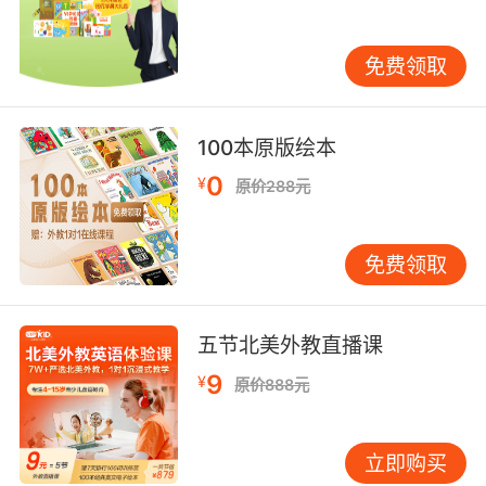
素都会从童心出发去设计，更有利于孩子的身心
成长。
免费领取
100本原版绘本
0
¥
原价288元
免费领取
总结：少儿在线英语哪个好主要得看平台的专业
五节北美外教直播课
程度以及自家孩子的喜欢程度，建议家长为孩子
9
¥
领取试听课观察一下。
原价888元
立即购买