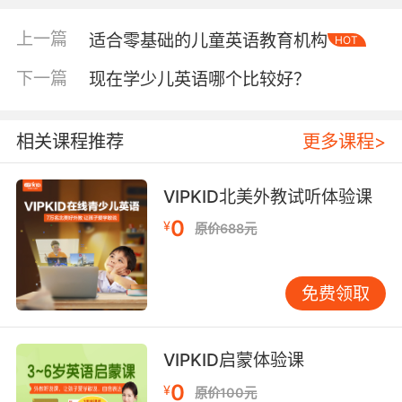
许多线上英语辅导班都只顾宣传招揽学生，却在
师资方面把控不当，出现教师质量过差或数量过
上一篇
适合零基础的儿童英语教育机构
HOT
少的情况，无法满足学生的学习需求。那么师资
方面，少儿在线英语哪个好？vipkid作为刘涛代
下一篇
现在学少儿英语哪个比较好？
言的领先在线教育平台，一直秉承严选外教的初
心，到目前为止，已拥有本科及以上学历的外教7
相关课程推荐
更多课程>
万多名，付费学员50万多名。
VIPKID北美外教试听体验课
最后，专业的少儿英语学习的平台。
0
¥
原价688元
免费领取
虽然线上的英语学习平台很多，但一部分是从少
儿到成人的教育都有，引进的是配套教材，上课
形式比较统一，都是注重灌输知识点。对于少儿
VIPKID启蒙体验课
来说学起来特别乏味，难以坚持。而只攻少儿英
0
¥
原价100元
语学习的平台从选取教材、教师、课件设计等因