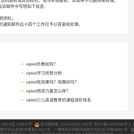
了您的版权或其他权利，请与本站联系，本站将予以删除等处理。
请您在投诉邮件中写明如下信息：
明资料；
的通知邮件后十四个工作日予以答复和处理。
vipkid外教如何？
vipkid学习优势分析
vipkid有效果吗？效果好吗？
vipkid师资力量怎么样？
vipkid少儿英语教育的课程进阶体系
ID 京ICP证 150842号
京公网安备 11010502037381号
京ICP备14002500号-1
营许可证(京零)字第海170127号
广播电视节目制作经营许可证(京)字第08921号