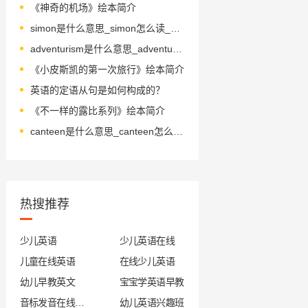
《神奇的机场》绘本简介
simon是什么意思_simon怎么读_音标'saɪmən
adventurism是什么意思_adventurism怎么读_音标ədˈventʃərɪzəm
《小皮斯凯的第一次旅行》绘本简介
英语的定语从句是如何构成的？
《不一样的露比系列》绘本简介
canteen是什么意思_canteen怎么读_音标kænˈti-n
热搜推荐
少儿英语
少儿英语在线
儿童在线英语
在线少儿英语
幼儿早教英文
宝宝学英语早教
音标发音在线试听
幼儿英语兴趣班