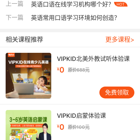
们的普通话也分为川普、港普以及标准的普通话
上一篇
英语口语在线学习机构哪个好？
HOT
等，所以想要孩子学习到纯正的英语口语，肯定
是要选择发音标准并且地道的外教的。那么相对
下一篇
英语常用口语学习环境如何创造？
来说北美地区的外教其口音更加正宗一些，可以
为孩子营造纯英文的学习环境，这样孩子的听力
相关课程推荐
更多课程>
和口语都能得到更有效的提升。
VIPKID北美外教试听体验课
0
英语口语在线外教怎么选第二点看外教的专业知
¥
原价688元
识
因为就算是会说英语也不一定会教英语，就像是
免费领取
我们国人都会讲中文，但是这并不意味着我们都
可以教会一个外国人说中文。那么一样的道理外
VIPKID启蒙体验课
教要想展开系统的教学课程，肯定是需要具备专
业的英语知识的。就算是练习口语也是需要单词
0
¥
原价100元
和语法的支撑的，包括外教的学历等都是可以仔