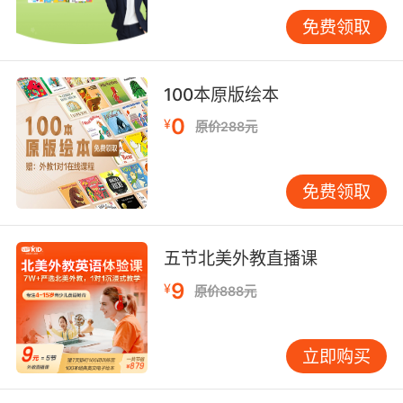
细考察的。
免费领取
英语口语在线外教怎么选第三点看外教的教学经
100本原版绘本
验
0
¥
原价288元
外教的教学经验最好是丰富的，这样才能根据不
同孩子的不同特点实施教学计划，在教学的过程
免费领取
中也可以依据孩子的实际学习情况，对于自己的
教学内容作出及时的调整。教学经验丰富的外教
还更擅长与孩子的沟通交流，其实孩子的英语学
五节北美外教直播课
习不就是在不断的交流和互动中完成。
9
¥
原价888元
英语口语在线外教怎么选最后一点看机构的上课
立即购买
模式，一般来说都是一对一的上课模式，这样教
学和学习的针对性都会更强，那么孩子的注意力