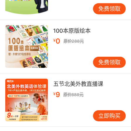
说英语的就一定会教英语。再就是老师的英语教
免费领取
学经验最好是丰富的，这样他们就可以根据孩子
的学习水平和特点制定不同的教学计划，在教学
的过程中也会注重与孩子的沟通交流，那么孩子
100本原版绘本
的英语也能得到更加有效的提升。
0
¥
原价288元
青少儿在线英语哪家好最后看孩子的适应情况如
何，毕竟只有适合他们的才能对他们的英语学习
免费领取
带去帮助。
五节北美外教直播课
9
¥
原价888元
立即购买