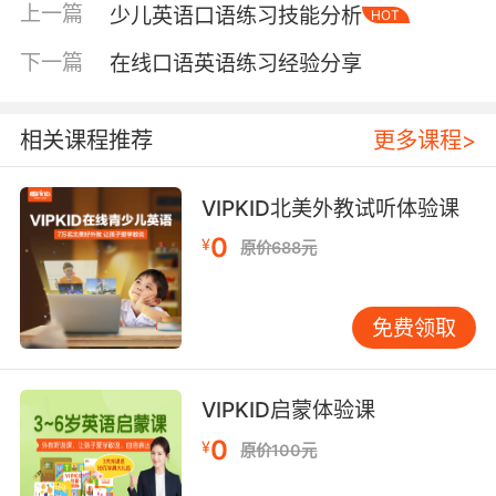
的机构的话，机构就可以凭借自己多年的经验，
上一篇
少儿英语口语练习技能分析
HOT
结合孩子的学习特点因材施教，那么孩子的英语
下一篇
在线口语英语练习经验分享
水平提升是比较有效。所以一般来说成立时间久
的机构其经验更丰富，也是家长们寻找英语培训
机构的首选。不过大家要注意的是这也不是说刚
相关课程推荐
更多课程>
成立的机构就是不好的，因为近些年随着线上英
语教学行业的火热发展，有些新成立的机构在教
VIPKID北美外教试听体验课
学方面也是做得很不错，所以孩子还需要家长们
从其他方面进行筛选，最好是货比三家再做决
0
¥
原价688元
定。
免费领取
青少儿在线英语哪家好其次看老师的教学水平
老师的教学质量在孩子的英语学习中起着非常重
要的作用，首先老师必须要具备专业的英语知识
VIPKID启蒙体验课
技能，这样才能将系统的英语知识传授给孩子
们。并且在此大家要注意的是就算是外教也需要
0
¥
原价100元
有专业的知识素养，毕竟大家要知道的是不是会