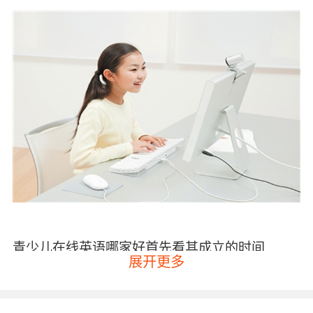
青少儿在线英语哪家好首先看其成立的时间
展开更多
因为有些培训机构是非常有先见之明的，他们早
就在市场上磨练了很多年，更是积累了不少的教
学经验和教学经历，那么家长们为孩子选择这样