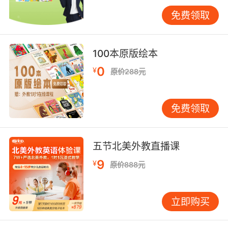
在线英语哪家好
最后看培训机构的老师
免费领取
老师是孩子学习道路上的重要领路人，那么第一
老师肯定是要具备专业的英语知识的，这样才能
100本原版绘本
将英语知识系统地传授给孩子们。第二就是老师
0
¥
原价288元
的口语一定要标准并且流畅，这样才能给孩子带
来正确的英语输入。那么相对来说北美地区的外
教口语更加正宗，可以给孩子营造纯正的英语环
免费领取
境，这样孩子的英语口语和听力都能得到更有效
的提升。
五节北美外教直播课
9
¥
原价888元
立即购买