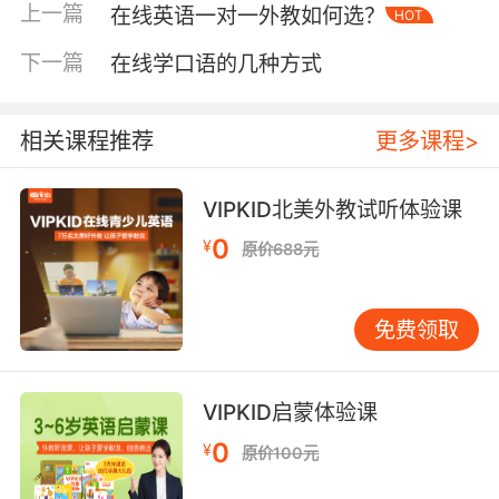
与其教学的特色肯定也是分不开的。不过现在随
上一篇
在线英语一对一外教如何选？
HOT
着线上英语培训机构的繁荣发展，也涌现出了不
下一篇
在线学口语的几种方式
少优质的英语培训机构，当然想要选择到专业靠
谱的培训机构，还需要家长们认真挑选、货比几
家再做决定。
相关课程推荐
更多课程>
在线英语哪家好
其次看培训机构的教材
VIPKID北美外教试听体验课
机构的教材是非常重要的一方面，因为孩子们的
天性都是爱玩爱动的，想要更好地吸引他们学习
0
¥
原价688元
英语的兴趣，那么就需要选择内容有趣的教材。
并且教材的难易程度要适中，这样才能更好地被
免费领取
孩子们学习接受，也才能对他们的英语学习带去
更加有效的帮助。其实无论是引进国外原版的英
语教材，还是机构自主研发的英语教材，只要符
VIPKID启蒙体验课
合孩子的学习特点那么就可以为他们的英语学习
带来有效的帮助。
0
¥
原价100元