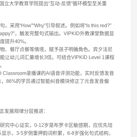
立大学教育学院提出“互动-反馈”循环模型至关重
采用“How”“Why”引导叙述。例如将“Is this red?”
 you happy?”，触发完整句式输出。VIPKID外教课堂数据显
度提升40%。
物、餐厅点餐等情境，赋予孩子明确角色。宾夕法尼
幼儿词汇量增长3倍。可结合VIPKID Level 1课程
板。
ID Classroom录播课的AI语音评测功能，实时反馈发音
示，86%的学员通过智能纠音模块修正了元音发音偏
言发展规律分层推进：
研究中心证实，0-12岁是布罗卡区敏感期，应优先培
系显示，3-5岁侧重押韵词积累，6-8岁强化句式结构，