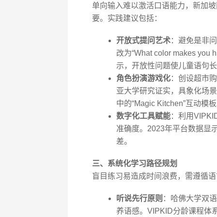
单向输入难以激活口语能力，新加坡国
要。实践建议包括：
开放式提问艺术
：避免是非问句，
改为“What color makes
示，开放性问题使儿童语句长
角色扮演游戏化
：创设超市购
亚大学研究证实，具象化场景能让
中的“Magic Kitchen”互动模
数字化工具赋能
：利用VIPK
准确度。2023年平台数据显
差。
三、系统化学习路径规划
盲目练习易造成时间浪费，需遵循语
听说先行原则
：哈佛大学双语
养语感。VIPKID分龄课程体