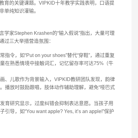
育的关键课题。VIPKID十年教学实践表明，口语提
非单纯知识灌输。
Stephen Krashen的“输入假说”指出，大量可理
通过三大举措营造氛围：
令，如“Put on your shoes”替代“穿鞋”，通过重复
童在熟悉情境中接触词汇，记忆留存率可达75%（牛
画、儿歌作为背景输入，VIPKID教研团队发现，韵律
。播放时鼓励跟唱，肢体动作辅助理解，避免“哑巴式
发育研究显示，过度纠错会抑制表达意愿。当孩子用
ou want apple? Yes, it’s an apple!”保护