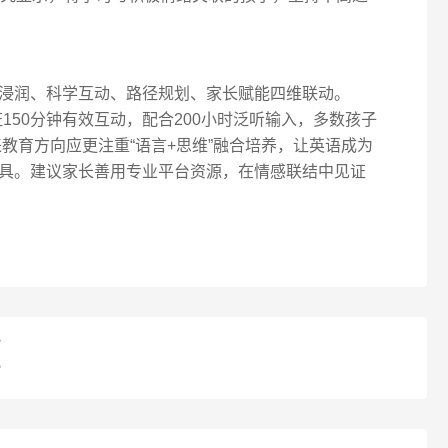
浸润、科学互动、路径规划、家长赋能四维联动。
证150分钟有效互动，配合200小时泛听输入，多数孩子
来教育方向应更注重“语言+思维”融合培养，让英语成为
具。建议家长善用专业平台资源，在情感联结中见证
？
？