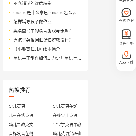
电话咨询
不容错过的课后精彩
unsure是什么意思_unsure怎么读_音标ˌʌnˈʃʊə(r)
在线咨询
怎样辅导孩子做作业
英语童谣中的语言游戏与乐趣？
岁孩子英语词汇记忆游戏设计？
课程价格
《小鹿杏仁儿》绘本简介
英语手工制作如何助力少儿英语学习？
App下载
热搜推荐
少儿英语
少儿英语在线
儿童在线英语
在线少儿英语
幼儿早教英文
宝宝学英语早教
音标发音在线试听
幼儿英语兴趣班