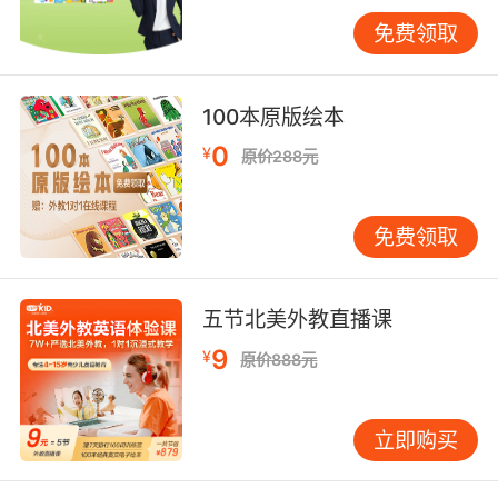
呼、颜色以及食物等等。这部动画的语速是非常
慢的，重复性也比较高，所以是非常适合三岁宝
免费领取
宝观看学习的。
100本原版绘本
0
¥
幼儿英语网推荐《Kids ABC》
原价288元
《Kids ABC》这部动画是由日本制作出版的，是
免费领取
一套学习自然拼读的启蒙动画教程，也是属于科
教型的动画，并且是以真人+动画的形式展现的。
该动画一共有24集，且每一集都有一个主题，配
五节北美外教直播课
的也是真人版的围绕日常用语进行的故事，更是
以动画的形式展示的儿歌和自然拼读的内容，孩
9
¥
原价888元
子们学习起来也是比较轻松的。
立即购买
幼儿英语网关于幼儿英语启蒙动画的分享就是如