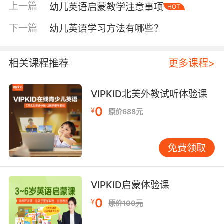
宝宝》有两个元素，一是“幻想园地”二是“真实记
上一篇
幼儿英语启蒙教学注意事项
HOT
录”。而《花园宝宝》是BBC专门为1~4岁对策儿
童合计的一个儿童节目系列，也是由曾经制作天
下一篇
幼儿英语学习方法有哪些？
线宝宝的公司制作的，主要是以一位妈妈哄睡觉
的小孩子进入梦幻世界为主题的。这两部真人动
相关课程推荐
更多课程>
画其实是相似的，都是简单的旁白加上少量的英
语词汇，语速很慢、语调也很温柔，通过一些常
识性的内容教育小孩子探索这个世界。
VIPKID北美外教试听体验课
0
¥
原价688元
幼儿英语网推荐《Hello Teddy》
免费领取
《Hello Teddy》是由中外幼教专家倾力打造的，
这是一套多媒体幼儿英语教材，其实说它是动画
VIPKID启蒙体验课
片的话，还不如称之为教科片。该动画是通过
Teddy和他朋友们之间的日常对话，来让宝宝们
0
¥
原价100元
熟悉一些常用的单词和句子，比如简单的打招