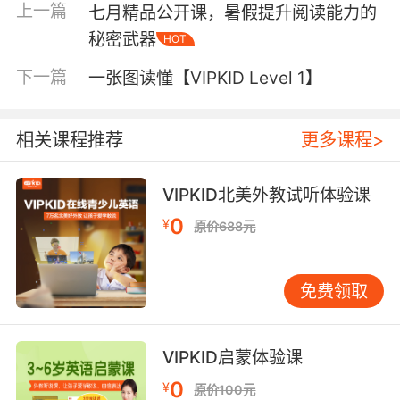
上一篇
七月精品公开课，暑假提升阅读能力的
家长一起参与的事情：
秘密武器
HOT
下一篇
一张图读懂【VIPKID Level 1】
首先，现在不少孩子生活在小家庭，只知道身边
的几位亲人，并不了解整个家族的来龙去脉。而
相关课程推荐
更多课程>
通过制作家庭树，可以
帮助孩子更形象、更直观
地熟悉自己与家庭成员间的关系
。
其次，通过整个画家庭树的过程，孩子可以
更深
VIPKID北美外教试听体验课
刻地理解尊敬长辈、爱护幼小的礼节，增强亲情
0
¥
原价688元
观念，养成正确的家庭观
。
此外，制作家庭树本身就是鼓励孩子动手动脑的
趣味活动，可以
培养孩子的逻辑思维能力，大大
免费领取
激发孩子的创造力
！
我们如何制作一棵家庭树？
VIPKID启蒙体验课
0
¥
原价100元