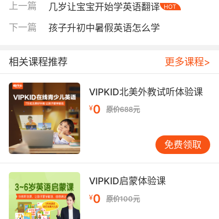
上一篇
几岁让宝宝开始学英语翻译
HOT
下一篇
孩子升初中暑假英语怎么学
相关课程推荐
更多课程>
VIPKID北美外教试听体验课
0
¥
原价688元
免费领取
VIPKID启蒙体验课
0
¥
原价100元