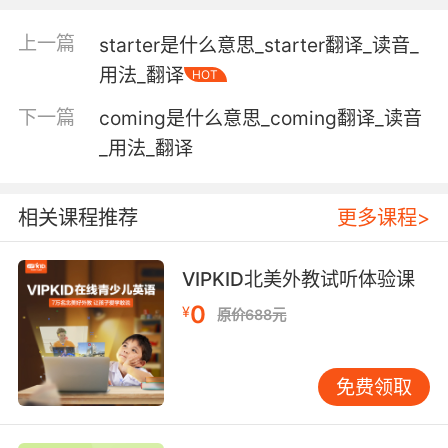
n. 组合模，空心模;
上一篇
starter是什么意思_starter翻译_读音_
well-built adj. 结实的;坚固的;<口>肌肉发达的;
用法_翻译
体格健美的;
HOT
carve-built adj. 不重叠而只是平平贴齐的;
下一篇
coming是什么意思_coming翻译_读音
cloud-built adj. 云一样的，空想的;
_用法_翻译
clipper-built adj. 快舰型构造的，流线型的;
canal-built adj. 为在运河上使用而建造的;
built mast 复接杆;
相关课程推荐
更多课程>
newly-built adj. 新建的;
square-built adj. 宽阔的;
VIPKID北美外教试听体验课
carvel-built adj. 以平铺法钉造的，外板平接的;
built detergent 复配洗涤剂;
0
¥
原价688元
new-built adj. 新建的;
built environment 建成环境;
免费领取
purpose-built adj. 为特定目的建造的;专门建造
的;
built platform 堆积台地;