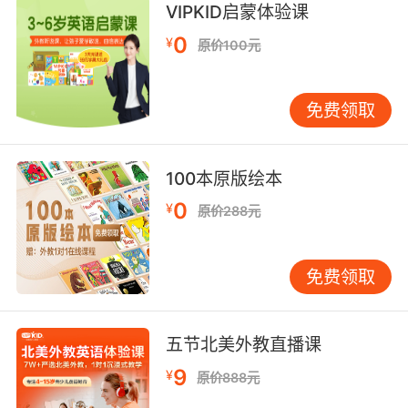
VIPKID启蒙体验课
built up [机] 组合;
built terrace 冲积[淤积，波成]阶地;
0
¥
原价100元
built-in adj. 嵌入的;内置的;固有的; n. 嵌入式家
具;内置;
免费领取
built ins 嵌入部件;
100本原版绘本
0
¥
原价288元
免费领取
五节北美外教直播课
9
¥
原价888元