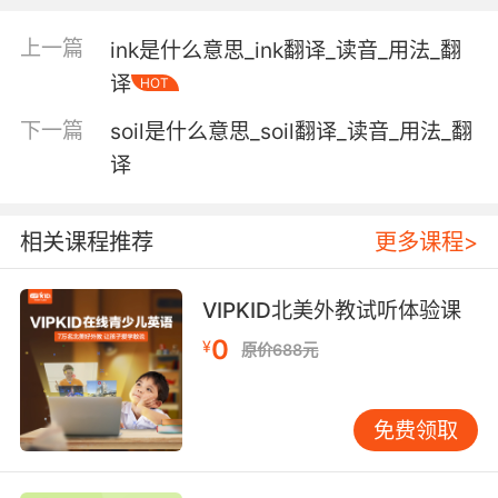
salesclerk n. 店员;
上一篇
ink是什么意思_ink翻译_读音_用法_翻
【clerk相关词条】
译
HOT
statistical clerk 统计员;
下一篇
soil是什么意思_soil翻译_读音_用法_翻
rates clerk 运价核算员;
file clerk n. 档案管理者;管档案的人;
译
accounting clerk 簿记员，记账员;
invoice clerk 发票管理员;
相关课程推荐
更多课程>
continuity clerk 女场记;
passenger clerk 客运员;
stock clerk 存货管理员;
VIPKID北美外教试听体验课
goods clerk 收货员;
0
¥
原价688元
baggage clerk 行李员;
copying clerk 书记，誊写员;
control clerk 数据控制员;
免费领取
unauthorized clerk [经] （经纪人）未授权的投
资;