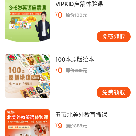
collection clerk [经] 收款员， 收帐员;
VIPKID启蒙体验课
trouble clerk [经] 故障记录员;
0
¥
原价100元
discount clerk 票据贴现人员;
office-clerk [经] 职员，办事员;
desk clerk n. 接待人员;
免费领取
engrossment clerk [法] 书记员，抄写员;
access clerk 贵重物品保管处的保管员;
Coding clerk 程序员;
100本原版绘本
0
¥
原价288元
免费领取
五节北美外教直播课
9
¥
原价888元