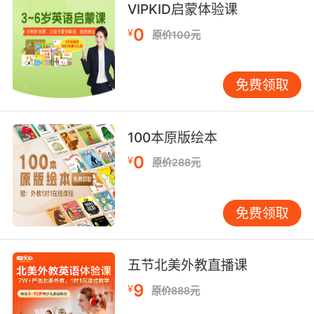
bravery n. 勇敢，勇气;辉煌，华丽;刚毅;
VIPKID启蒙体验课
delivery n. 传送，投递;[法]（正式）交付;分娩;
0
¥
原价100元
讲演;
discovery n. 发现，发觉;（剧情的）发展;被发现
的事物;[法]显示证据;
免费领取
every det. 每个;每;所有可能的;充足的;
knavery n. 流氓行为;
livery n. 制服;侍从，仆从;人的口粮; adj. 有肝病
100本原版绘本
征状的;
0
¥
原价288元
proslavery n. <美>支持奴隶制度;
recovery n. 恢复，复原;重获;痊愈;矫正;
shivery adj. （指人因寒冷、发烧或害怕而）颤
免费领取
抖的，发抖的;
silvery adj. 银色的;清脆的;银铃般的;银白;
slavery n. 奴隶身份;奴隶制度;苦役，奴隶般的劳
五节北美外教直播课
动;奴役，束缚，屈从，耽迷（酒色等）;
9
¥
原价888元
thievery n. 偷窃，<古>赃物;