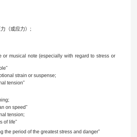
加压力（或应力）;
e or musical note (especially with regard to stress or
ble"
otional strain or suspense;
nal tension"
ing;
han on speed"
nal tension;
 of life"
 the period of the greatest stress and danger"