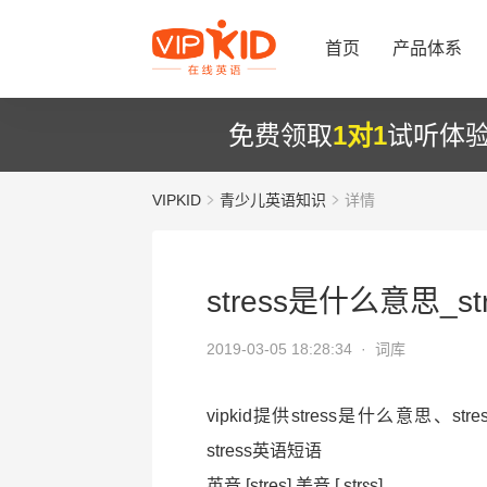
首页
产品体系
免费领取
1对1
试听体
VIPKID
青少儿英语知识
详情
stress是什么意思_
2019-03-05 18:28:34 ·
词库
vipkid提供stress是什么意思、s
stress英语短语
英音 [stres] 美音 [ strɛs]