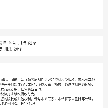
nce翻译_读音_用法_翻译
读音_用法_翻译
、图片、图形、音视频等原创性内容和资料均受版权、商标或其他
不得在任何媒体直接或间接予以发布、播放、通过信息网络传播、
制发行或者用于任何商业目的。
诺积极打击版权侵权行为。
了您的版权或其他权利，请与本站联系，本站将予以删除等处理。
请您在投诉邮件中写明如下信息：