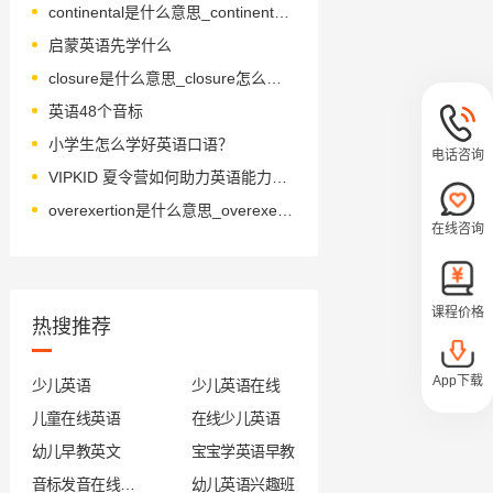
continental是什么意思_continental怎么读_音标ˌkɒntɪ'nentl
启蒙英语先学什么
closure是什么意思_closure怎么读_音标'kləʊʒə(r)
英语48个音标
小学生怎么学好英语口语？
电话咨询
VIPKID 夏令营如何助力英语能力跃升？
overexertion是什么意思_overexertion怎么读_音标əʊvərɪg'zɜ-ʃən
在线咨询
课程价格
热搜推荐
App下载
少儿英语
少儿英语在线
儿童在线英语
在线少儿英语
幼儿早教英文
宝宝学英语早教
音标发音在线试听
幼儿英语兴趣班