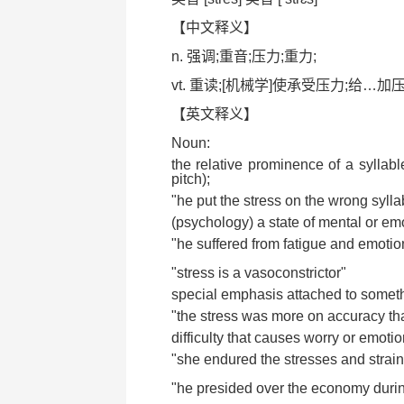
【中文释义】
n. 强调;重音;压力;重力;
vt. 重读;[机械学]使承受压力;给…
【英文释义】
Noun:
the relative prominence of a syllabl
pitch);
"he put the stress on the wrong sylla
(psychology) a state of mental or em
"he suffered from fatigue and emotio
"stress is a vasoconstrictor"
special emphasis attached to someth
"the stress was more on accuracy t
difficulty that causes worry or emotio
"she endured the stresses and strains
"he presided over the economy during