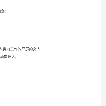
妇女;
头，使人卖力工作的严厉的女人;
女祝酒提议人;