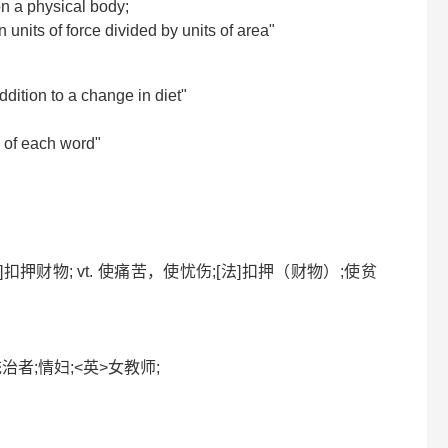
on a physical body;
n units of force divided by units of area"
dition to a change in diet"
e of each word"
;[法]扣押财物; vt. 使痛苦，使忧伤;[法]扣押（财物）;使贫
女统治者;情妇;<英>女教师;