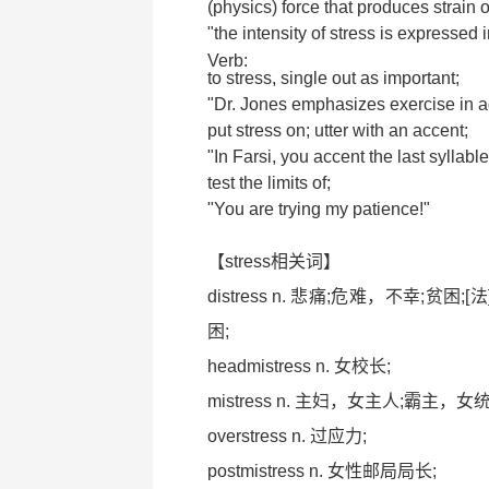
(physics) force that produces strain 
"the intensity of stress is expressed i
Verb:
to stress, single out as important;
"Dr. Jones emphasizes exercise in ad
put stress on; utter with an accent;
"In Farsi, you accent the last syllabl
test the limits of;
"You are trying my patience!"
【stress相关词】
distress n. 悲痛;危难，不幸;贫困
困;
headmistress n. 女校长;
mistress n. 主妇，女主人;霸主，
overstress n. 过应力;
postmistress n. 女性邮局局长;