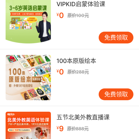
VIPKID启蒙体验课
classroom library 教室图书部;
0
library allocator 程序库分配程序;
¥
原价100元
small library 小型图书馆;
library software 库存软件;
免费领取
library construction [医]文库构建;
universal library [计] 通用程序;
gene-library [医]基因文库;
100本原版绘本
service library 服务程序库;
0
chained library 链接库，链式程序库;
¥
原价288元
hopping library 跳查文库;
statistical library [计] 统计程序库;
免费领取
algorithms library 算法库;
pay library 收费图书馆;
五节北美外教直播课
9
¥
原价888元