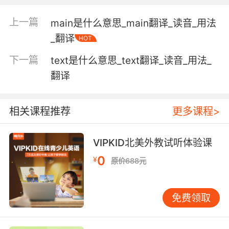
上一篇
main是什么意思_main翻译_读音_用法
a building that houses a collection of books
and other materials
_翻译
HOT
下一篇
text是什么意思_text翻译_读音_用法_
【library相关词】
翻译
interlibrary adj. （图书馆）馆际的;
【library相关词条】
相关课程推荐
更多课程>
link library 连接程序库;
audio library 录音带库;
VIPKID北美外教试听体验课
library file 库文件;
0
educational library 教育图书馆;
¥
原价688元
library function 库函数，集合函数;
undergraduate library 大学本科生图书馆;
免费领取
library package 库程序包;
faculty library 大学院系图书馆;
system library 系统程序库，系统数据库;