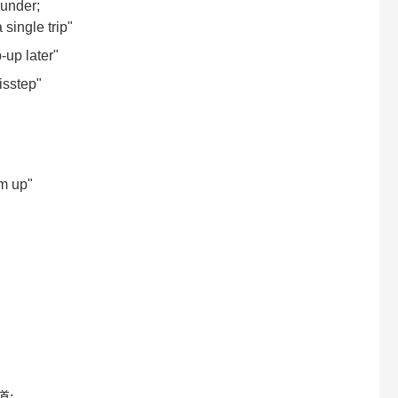
lunder;
single trip"
-up later"
isstep"
im up"
道;