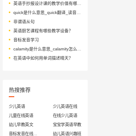
英语手抄报设计课的教学价值有哪些？
quick是什么意思_quick翻译_读音_用法_翻译
非谓语从句
英语厨艺课程有哪些教学设备？
音标发音学习
calamity是什么意思_calamity怎么读_音标kə'læmətɪ
在英语中如何用单词描述晴天？
热搜推荐
少儿英语
少儿英语在线
儿童在线英语
在线少儿英语
幼儿早教英文
宝宝学英语早教
音标发音在线试听
幼儿英语兴趣班