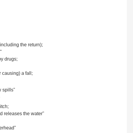
ncluding the return);
"
by drugs;
 causing) a fall;
 spills"
e
tch;
nd releases the water"
verhead"