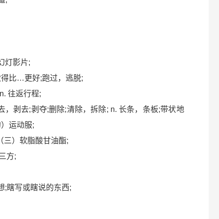
，幻灯影片;
胜于;做得比…更好;跑过，逃脱;
 n. 往返行程;
vt. 除去，剥去;剥夺;删除;清除，拆除; n. 长条，条板;带状地
）运动服;
油酯，（三）软脂酸甘油酯;
;三方;
思乱想;瞎写或瞎说的东西;