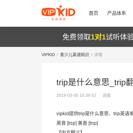
首页
产品体系
免费领取
1对1
试听体
VIPKID
青少儿英语知识
详情
trip是什么意思_tr
2019-03-05 15:39:52 ·
词库
vipkid提供trip是什么意思、trip英
英音 [trɪp] 美音 [trɪp]
【中文释义】