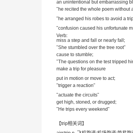
an unintentional but embarrassing b
"he recited the whole poem without a 
"he arranged his robes to avoid a trip
"confusion caused his unfortunate m
Verb:
miss a step and fall or nearly fall;
"She stumbled over the tree root"
cause to stumble;
"The questions on the test tripped h
make a trip for pleasure
put in motion or move to act;
"trigger a reaction"
"actuate the circuits"
get high, stoned, or drugged;
"He trips every weekend"
【trip相关词】
airstrip n. 飞机跑道;机场跑道;简易跑