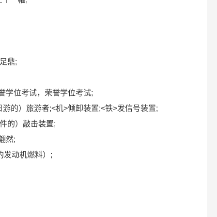
三足鼎;
学士荣誉学位考试，荣誉学位考试;
尤指一日游的）旅游者;<机>倾卸装置;<铁>发信号装置;
他零件的）敲击装置;
;翩然;
抗爆的发动机燃料）;