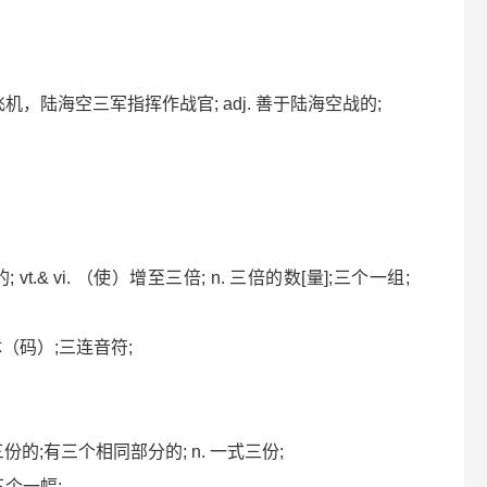
三栖飞机，陆海空三军指挥作战官; adj. 善于陆海空战的;
; vt.& vi. （使）增至三倍; n. 三倍的数[量];三个一组;
联体（码）;三连音符;
的;第三份的;有三个相同部分的; n. 一式三份;
;三个一幅;