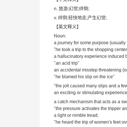
n. 旅游;幻觉;绊倒;
v. 绊倒;轻快地走;产生幻觉;
【英文释义】
Noun:
a journey for some purpose (usually i
"he took a trip to the shopping center
a hallucinatory experience induced 
"an acid trip"
an accidental misstep threatening (or
"he blamed his slip on the ice"
"the jolt caused many slips and a few
an exciting or stimulating experienc
a catch mechanism that acts as a swi
"the pressure activates the tripper a
a light or nimble tread;
"he heard the trip of women's feet o