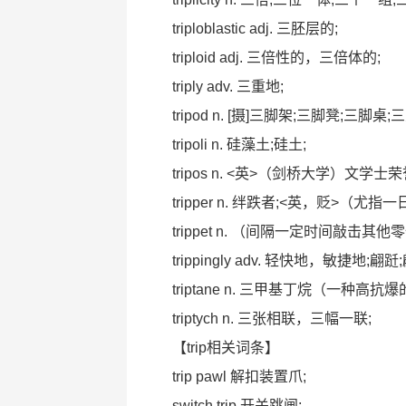
triploblastic adj. 三胚层的;
triploid adj. 三倍性的，三倍体的;
triply adv. 三重地;
tripod n. [摄]三脚架;三脚凳;三脚桌;
tripoli n. 硅藻土;硅土;
tripos n. <英>（剑桥大学）文
tripper n. 绊跌者;<英，贬>（
trippet n. （间隔一定时间敲击其
trippingly adv. 轻快地，敏捷地;翩跹
triptane n. 三甲基丁烷（一种高
triptych n. 三张相联，三幅一联;
【trip相关词条】
trip pawl 解扣装置爪;
switch trip 开关跳闸;