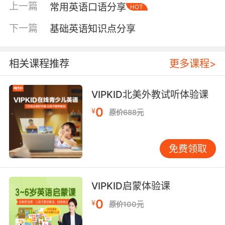
士尼卡通形象的结合为孩子们营造一个更加容易
上一篇
常用英语口语分享
HOT
理解、接受的教学环境。该动画每集时长大概在
20分钟左右，孩子们每天观看一集就可以了，并
下一篇
基础英语知识点分享
且可以重复观看跟读来练习口语，家长也可以陪
着孩子们一起观看学习，这样孩子们学习的积极
相关课程推荐
更多课程>
性也会被大大提高。
VIPKID北美外教试听体验课
0
儿童英语视频之《Maisy（小鼠波波和他的朋友
¥
原价688元
们）》
小鼠波波是一只可爱并且善良的小老鼠，它还有
免费领取
些迷迷糊糊的，每天都是和好朋友鳄鱼丁丁、松
鼠乐乐以及小鸡奇奇一起玩耍，他们之间发生了
VIPKID启蒙体验课
很多有趣精彩的生活冒险故事。其充满温馨趣味
和欢乐创意的剧情，可以很好地吸引孩子们的观
0
¥
原价100元
看兴趣。并且动画中也蕴含了家长们对幼儿时期