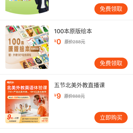
小朋友的教育理念，也给孩子们提供了一个无限
延伸的想象空间，是非常适合父母引导孩子们来
免费领取
学习英语的一部启蒙动画。
100本原版绘本
0
¥
儿童英语视频之《Peep and the big Wide
原价288元
World小鸟趣事多》
免费领取
该动画讲述的是一个关于鸭子、小鸟与小鸡的故
事，采用的是初生婴幼儿的视角去展示这个世界
的琐碎小事，就算是春天开出的第一朵花也被展
五节北美外教直播课
示的趣味丛生，这也正是孩子们拥有的那份童
真。并且该动画的配音发音是很地道的，也有助
9
¥
原价888元
于孩子们锻炼听力和口语。
立即购买
儿童英语视频之《little bear（天才宝贝熊）》，