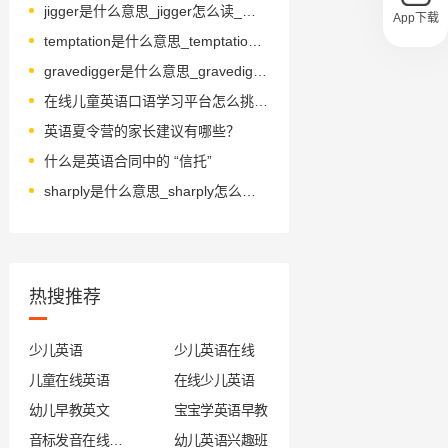
jigger是什么意思_jigger怎么读_音标ˈdʒɪgə(r)
App下载
temptation是什么意思_temptation怎么读_音标tempˈteɪʃn
gravedigger是什么意思_gravedigger怎么读_音标ˈgreɪvdɪgə(r)
在线儿童英语口语学习平台怎么挑选？
英语夏令营的家长建议有哪些？
什么是英语合同中的 “信托”
sharply是什么意思_sharply怎么读_音标ˈʃɑ-plɪ
热搜推荐
少儿英语
少儿英语在线
儿童在线英语
在线少儿英语
幼儿早教英文
宝宝学英语早教
音标发音在线试听
幼儿英语兴趣班