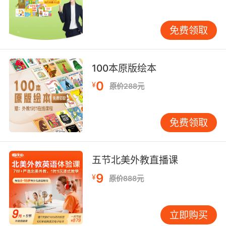
都是很重要的。
免费领取
幼儿英语机构第三点：接着就是看他们使用的教
材
100本原版绘本
通常情况下培训机构都是自主研发的英语学习教
0
¥
原价288元
材，当然也有很多培训机构会采用国际原版教
材，无论哪种都要是适合孩子的。毕竟对于幼儿
来说学习的教材太难的话会让孩子丧失学习的信
免费领取
心，太容易的话又容易让孩子轻视英语的学习。
那么这就需要培训机构使用系统并且合理的教
五节北美外教直播课
材，这对于孩子的英语学习才是有帮助的。
9
¥
原价888元
幼儿英语机构最后一点就是看学校组织活动的能
立即购买
力，尤其是幼儿英语培训机构不仅仅是要带着孩