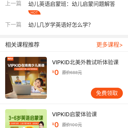
高品质的幼儿园英语培训机构肯定是要有强有力
上一篇
幼儿英语启蒙班：幼儿启蒙问题解答
的质量保障的，我们在选择培训机构的时候也要
HOT
注意调查、了解其办学的背景，这一点是很重要
的但是很多家长都会忽视。因为目前市面上很多
下一篇
幼儿几岁学英语好怎么学？
培训机构没有好的办学环境，他们只是广告打得
响而已。因为建议家长们一定要考察清楚再做选
相关课程推荐
更多课程>
择，这才是保证孩子好好学习的先决条件。
VIPKID北美外教试听体验课
幼儿英语机构第二点：然后看教学环境和班级人
0
¥
原价688元
数
因为班级的人数太多的话老师会照顾不过来的，
免费领取
人数太少的话孩子的学习积极性也提不起来，毕
竟孩子的学习需要和小伙伴们一起相互进步的。
再就是看幼儿培训机构的教学环境如何，装修以
VIPKID启蒙体验课
及设施等各方面是不是安全的，这对于孩子来说
0
¥
原价100元