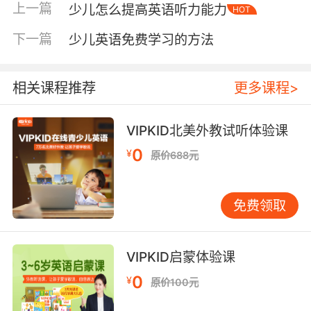
到了英语。比如喜欢看动画片的孩子可以给他们
上一篇
少儿怎么提高英语听力能力
HOT
播放一些英文动画，喜欢画画的孩子们可以给他
们提供一些英文相关的绘本模仿，喜欢听音乐的
下一篇
少儿英语免费学习的方法
孩子可以为他们播放一些英文歌谣，这样的方式
都可以很好地激发他们学习英语的兴趣，并且也
相关课程推荐
更多课程>
能带来比较可观的学习效果。
VIPKID北美外教试听体验课
0
少儿英语怎么学效果好第二步：亲子互动教学
¥
原价688元
比如在学习“nose、hand、face、mouth”这些人
体器官相关的单词的时候，可以指着自己对应的
免费领取
身体部位也可以玩说鼻子指鼻子或者说眼睛指耳
朵的游戏，这样孩子的学习积极性高也能被很大
VIPKID启蒙体验课
地调动起来。并且孩子在这样欢快的氛围中学习
效果也更佳，亲子互动的教学学习方式也能使孩
0
¥
原价100元
子的英语学习更有动力，他们在家长的影响之下