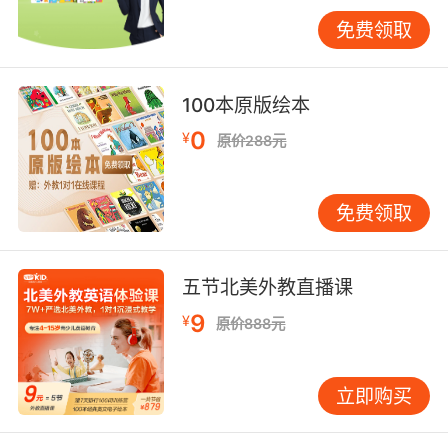
也能学的更好。
免费领取
少儿英语怎么学第三步：提供语言环境
100本原版绘本
学习一门语言环境其实是很重要的，所以家长可
0
¥
原价288元
以给孩子创造这样的学习英语的氛围，比如买一
些英语正版的磁带播放给孩子听、跟孩子一起学
免费领取
唱英文歌曲以及一起观看动画片等，在听的时候
可以模仿其中的对话，这样对于孩子英语口语能
力和听力能力的锻炼都是很有帮助的，此外日常
五节北美外教直播课
生活中都可以学习英语、练习英语。
9
¥
原价888元
少儿英语怎么学最后一点就是家长要系统并且有
立即购买
计划的带领孩子学习，要知道家长对孩子学习的
影响是很大的，因此家长要树立一个好的榜样作