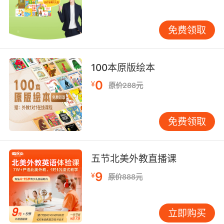
还有
persimmon
的意思是柿子、
walnut
的意思
是胡桃、
chestnut
的意思是粟、
currant
的意思
免费领取
是醋粟、
coconut/cocoanut
的意思是可可、
bilberry
的意思是越桔、
blackberry/blueberry
的意思是黑莓、
100本原版绘本
black
currant
的意思是红醋栗、
blood
orange
的意思是红橙、
0
¥
原价288元
citron/grapefruit
的意思是香橼、
damson
的意
思是大马士革李、
almond
的意思是巴旦杏、
papaya
/
papaw
的意思是番木瓜、
guava
的意
免费领取
思是番石榴、
raspberry
的意思是覆盆子、
soursop
的意思是刺果番荔枝等等。
五节北美外教直播课
9
¥
原价888元
少儿需要认识的
水果的英文单词暂时就是上面介
绍的这些，孩子在学习记忆的时候可以先从日常
立即购买
比较常用的水果单词进行记忆，然后再慢慢学习