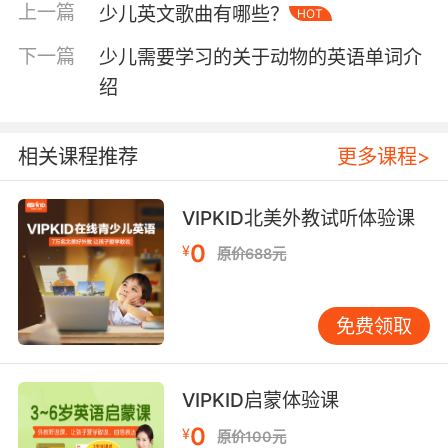
apple对应的汉语意思是
苹果、
pear
对应的汉语
上一篇
少儿英文歌曲有哪些？
HOT
意思是
梨、
apricot对应的汉语意思是
杏、
peach
对应的汉语意思是
桃、
grape对应的汉语意思
下一篇
少儿需要学习的关于动物的英语单词介
是
葡萄、
banana对应的汉语意思是
香蕉、
绍
pineapple对应的汉语意思是
菠萝、
plum对应的
汉语意思是
李子、
watermelon对应的汉语意思
相关课程推荐
更多课程>
是
西瓜、
orange
对应的汉语意思是
橙、
lemon
对应的汉语意思是
柠檬
、mango对应的汉
语意思是
芒果、
strawberry
对应的汉语意思是
草
VIPKID北美外教试听体验课
莓、
medlar对应的汉语意思是
枇杷/欧查果、
0
¥
原价688元
mulberry
对应的汉语意思是
桑椹、
nectarine
对
应的汉语意思是
油桃、
cherry
对应的汉语意思是
樱桃、
pomegranate
对应的汉语意思是
石榴、
免费领取
fig
对应的汉语意思是
无花果、
tangerine
对应的
汉语意思是
柑子。
VIPKID启蒙体验课
0
¥
原价100元