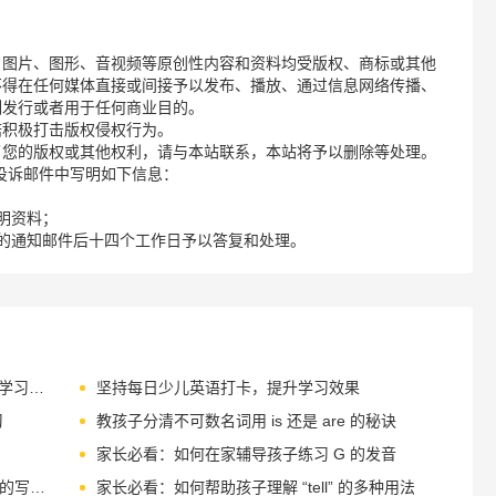
、图片、图形、音视频等原创性内容和资料均受版权、商标或其他
不得在任何媒体直接或间接予以发布、播放、通过信息网络传播、
制发行或者用于任何商业目的。
诺积极打击版权侵权行为。
了您的版权或其他权利，请与本站联系，本站将予以删除等处理。
请您在投诉邮件中写明如下信息：
明资料；
的通知邮件后十四个工作日予以答复和处理。
家长如何帮助孩子掌握 source 翻译的英语学习方法
坚持每日少儿英语打卡，提升学习效果
习
教孩子分清不可数名词用 is 还是 are 的秘诀
家长必看：如何在家辅导孩子练习 G 的发音
家长必看：如何教孩子掌握 26 个英文字母的写法与运用
家长必看：如何帮助孩子理解 “tell” 的多种用法