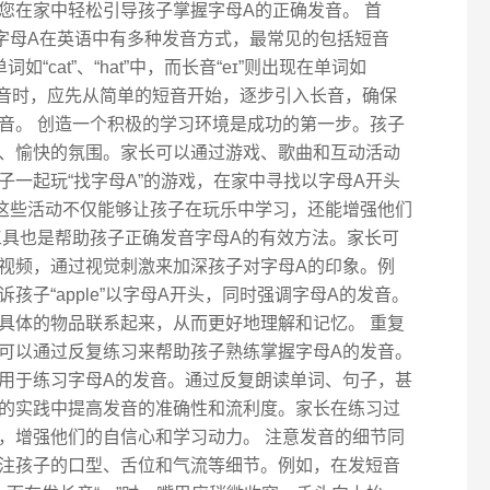
您在家中轻松引导孩子掌握字母A的正确发音。 首
字母A在英语中有多种发音方式，最常见的包括短音
词如“cat”、“hat”中，而长音“eɪ”则出现在单词如
教孩子发音时，应先从简单的短音开始，逐步引入长音，确保
音。 创造一个积极的学习环境是成功的第一步。孩子
、愉快的氛围。家长可以通过游戏、歌曲和互动活动
子一起玩“找字母A”的游戏，在家中寻找以字母A开头
这些活动不仅能够让孩子在玩乐中学习，还能增强他们
工具也是帮助孩子正确发音字母A的有效方法。家长可
视频，通过视觉刺激来加深孩子对字母A的印象。例
孩子“apple”以字母A开头，同时强调字母A的发音。
具体的物品联系起来，从而更好地理解和记忆。 重复
可以通过反复练习来帮助孩子熟练掌握字母A的发音。
用于练习字母A的发音。通过反复朗读单词、句子，甚
的实践中提高发音的准确性和流利度。家长在练习过
，增强他们的自信心和学习动力。 注意发音的细节同
注孩子的口型、舌位和气流等细节。例如，在发短音