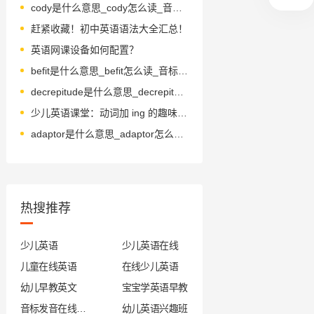
cody是什么意思_cody怎么读_音标ˈkəudɪ
赶紧收藏！初中英语语法大全汇总！
英语网课设备如何配置？
befit是什么意思_befit怎么读_音标bɪ'fɪt
decrepitude是什么意思_decrepitude怎么读_音标di'krepitju-d
少儿英语课堂：动词加 ing 的趣味学习法
adaptor是什么意思_adaptor怎么读_音标ə'dæptə(r)
热搜推荐
少儿英语
少儿英语在线
儿童在线英语
在线少儿英语
幼儿早教英文
宝宝学英语早教
音标发音在线试听
幼儿英语兴趣班