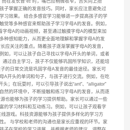
；而在发长音“eɪ”时，嘴巴应稍微收窄，舌头向上抬
孩子掌握正确的发音技巧。同时，家长应注意避免过
学习效果。 结合多感官学习能够进一步提高孩子的学
触觉等多种感官来帮助孩子学习字母A的发音。例如，
看字母A的动画视频，甚至通过触摸字母A的模型来加
多种感知能力，从而更全面地理解和掌握字母A的发
家长应关注的重点。随着孩子逐渐掌握字母A的发音，
例如，可以让孩子自己寻找以字母A开头的单词，或者
。通过自主学习，孩子不仅能够巩固所学知识，还能培
孩子的日常交流是巩固字母A发音的最佳途径。家长可
母A开头的单词和句子，与孩子进行交流。例如，在吃
头；在玩耍时，可以引导孩子说出“ant”、“alligator”
自然的环境中，不断接触和练习字母A的发音，从而逐
资源也能够为孩子的学习提供帮助。家长可以通过一些
富的学习材料和互动练习。例如，可以让孩子观看字
在线游戏。科技资源能够为孩子提供多样化的学习方
性。 与学校和老师的沟通也是家长应重视的环节。家
孩子在学校的学习进展，并根据老师的建议，调整在