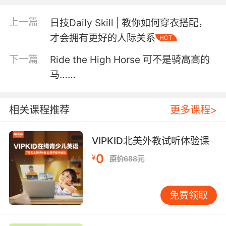
母亲发来了清晰的番茄炒蛋现场视频教程。 于
是，在爸爸妈妈的帮助下，男孩顺利做好了番茄
上一篇
日技Daily Skill | 教你如何穿衣搭配，
炒鸡蛋，以地道的中国美食赢得朋友们的肯定和
才会拥有更好的人际关系
HOT
赞赏。 这时，有个朋友问到中美两国的时差，男
孩才想到，就在他和朋友们聚餐的这个白昼，中
下一篇
Ride the High Horse 可不是骑高高的
国应该是万籁俱寂的深夜，爸爸妈妈是在凌晨4点
马……
起床为他录制的视频。 感动吗？很多人都感动得
哭了。一个成年男人，竟然连最简单的番茄炒蛋
都不会做，遇到问题了不懂得自己上网搜索解
相关课程推荐
更多课程>
决，还只是一味地找妈妈，这不是留学生，这是
巨婴。
VIPKID北美外教试听体验课
然而，究其根本，还是父母对他的溺爱，估计这
0
¥
原价688元
个男孩从小到大也是十指不沾阳春水吧。 孩子最
终会离开父母独自生活，自理能力是孩子最基本
免费领取
的生存需要。所以，父母对孩子的爱，最终目的
应该是“分离”。我们爱孩子的目的，是让孩子独
立成长，坚强面对未来的风雨，有能力解决遇见