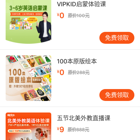
VIPKID启蒙体验课
的问题，而不是留在我们身边，当一个“巨婴”。
0
¥
原价100元
如何引导6-10岁的孩子做家务呢？让孩子明白自
己在家中的责任，妈妈可以适当地向孩子示弱。
在《蜡笔小新》第二季中，小新妈妈想让小新把
免费领取
自己弄脏的卫生间打扫干净，但是小新并不愿
意。
100本原版绘本
小新妈妈并没有因此而强迫他，反而适当向小新
0
¥
原价288元
示弱，让小新明白自己的责任：
这番话成功点燃小新的自信和责任感，才明白原
免费领取
来妈妈对自己的期望这么高，自然更愿意完成妈
妈所布置的任务。
五节北美外教直播课
在教育孩子做家务这件事上，家长适当的示弱，
会让孩子更有责任感和成就感。 孩子的眼睛是录
9
¥
原价888元
像机，耳朵是录音机，父母个人的言行，对孩子