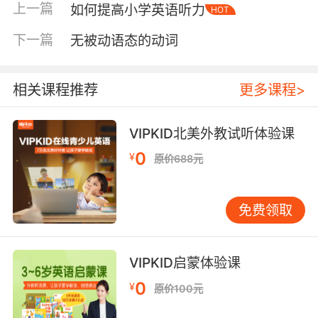
上一篇
如何提高小学英语听力
HOT
再下载与之相关的英文儿歌。利用儿歌歌词简
单、慢速清晰、旋律欢快的特点来带动课堂的活
下一篇
无被动语态的动词
跃性，帮助孩子在轻松的氛围内掌握A的发音规
律。
相关课程推荐
更多课程>
第二步，教师在课堂上可以利用丰富的肢体动作
跟表情、或借助教具去为孩子描述一个陌生的单
VIPKID北美外教试听体验课
词，帮助孩子更好的理解所表达的含义。比如苹
0
¥
果的颜色是什么？可以指着与苹果一样红色的东
原价688元
西让孩子去理解red的含义；再指着和苹果一样圆
形的东西让孩子理解round的含义。引导孩子从
免费领取
开口说出一个单词慢慢的再说出一个句子，鼓励
孩子用简单的英语表达自己的想法，并及时予以
认可跟引导。
VIPKID启蒙体验课
第三步，教师可以在课堂上融入相关的游戏环
0
¥
原价100元
节，例如通过课前预习让学生对课堂上老师的演