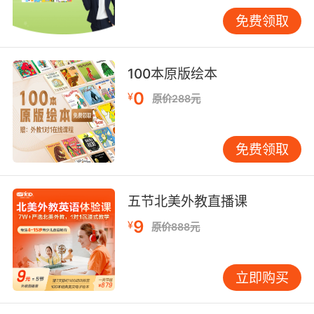
示进行单词竞猜游戏；也可让孩子对单词的发音
继续猜读，大胆表达自己的猜想，从中教育孩子
免费领取
规范的发音。对于低年级的孩子教师可通过例如
“送苹果宝宝回家”的小游戏让每一个接到苹果的
100本原版绘本
学生说出一个与苹果相关的单词，并播放相关的
英文儿歌《apple red apple round》对孩子进行
0
¥
原价288元
磨耳朵。帮助孩子掌握与苹果相关的单词表达。
第四步，教师在课后复习环节可鼓励孩子用英语
免费领取
对本次课堂做总结，可以是一句话，也可以是一
个小小的演讲，欢迎各位同学踊跃补充。总而言
之，教师要鼓励孩子多开口用英语表达，注重学
五节北美外教直播课
生在课堂上的输入与输出，强调听与说的练习。
9
¥
原价888元
总结：孩子学习英语最重要的是趣味性、实用性
与互动性，教师要根据孩子的年龄特点去设计精
立即购买
美的课件内容，因材施教，寓教于乐。多对孩子
的进步予以表扬与奖励，培养孩子对学习英语的