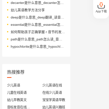
decanter是什么意思_decanter怎么读_音标dɪˈkæntə(r)
幼儿英语教学方法分享
App下载
deep是什么意思_deep翻译_读音_用法_翻译
essential是什么意思_essential怎么读_音标ɪ'senʃl
如何帮助孩子正确掌握 r 音节的发音规则
path是什么意思_path怎么读_音标pɑ-θ
hypochlorite是什么意思_hypochlorite怎么读_音标ˌhaɪpə'klɔ-raɪt
热搜推荐
少儿英语
少儿英语在线
儿童在线英语
在线少儿英语
幼儿早教英文
宝宝学英语早教
音标发音在线试听
幼儿英语兴趣班