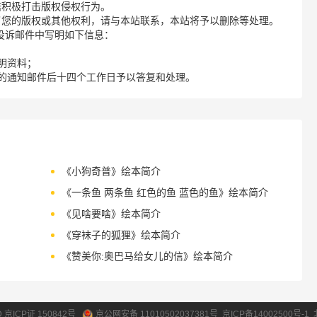
诺积极打击版权侵权行为。
了您的版权或其他权利，请与本站联系，本站将予以删除等处理。
请您在投诉邮件中写明如下信息：
明资料；
的通知邮件后十四个工作日予以答复和处理。
《小狗奇普》绘本简介
《一条鱼 两条鱼 红色的鱼 蓝色的鱼》绘本简介
《见啥要啥》绘本简介
《穿袜子的狐狸》绘本简介
《赞美你:奥巴马给女儿的信》绘本简介
ID 京ICP证 150842号
京公网安备 11010502037381号
京ICP备14002500号-1