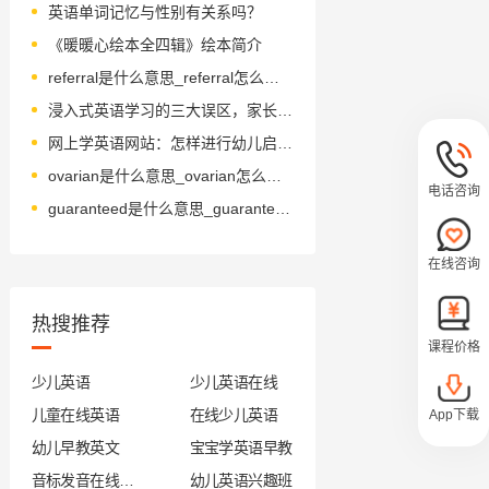
英语单词记忆与性别有关系吗？
《暖暖心绘本全四辑》绘本简介
referral是什么意思_referral怎么读_音标rɪ'fɜ-rəl
浸入式英语学习的三大误区，家长您中了几个？
网上学英语网站：怎样进行幼儿启蒙教育
ovarian是什么意思_ovarian怎么读_音标əʊ'veərɪən
电话咨询
guaranteed是什么意思_guaranteed怎么读_音标'gærən'ti-d
在线咨询
热搜推荐
课程价格
少儿英语
少儿英语在线
儿童在线英语
在线少儿英语
App下载
幼儿早教英文
宝宝学英语早教
音标发音在线试听
幼儿英语兴趣班