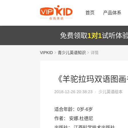
首页
产品体系
免费领取
1对1
试听体
VIPKID
青少儿英语知识
详情
《羊驼拉玛双语图画
2018-12-26 20:38:23 ·
少儿英语绘本
适合年龄：0岁-6岁
作者： 安娜.杜德尼
出版社： 江西科学技术出版社