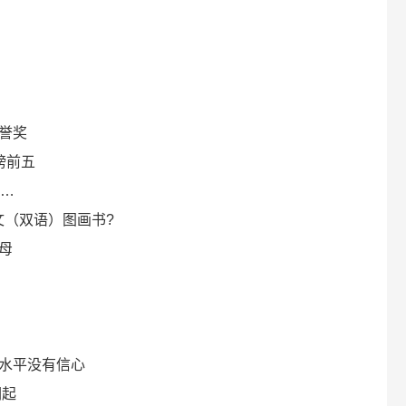
！
誉奖
榜前五
……
文（双语）图画书?
母
水平没有信心
词起