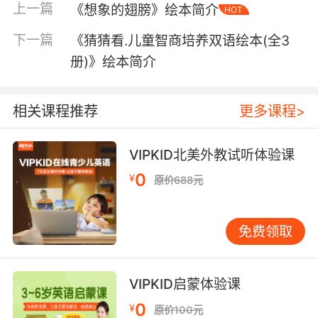
上一篇
《想象的翅膀》绘本简介
HOT
下一篇
《猜猜看.儿童智商培养双语绘本(全3
册)》绘本简介
相关课程推荐
更多课程>
VIPKID北美外教试听体验课
0
¥
原价688元
免费领取
内容简介
VIPKID启蒙体验课
0
¥
《芝麻街奇幻夜》是一套为3-6岁宝贝精心打造
原价100元