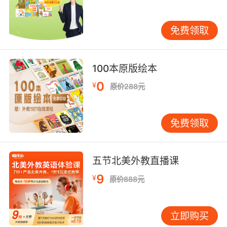
的晚安故事，共有三册，每册有十几个奇妙无穷
的芝麻街故事。本书封面设计新颖独特，采用覆
免费领取
亮膜、电化铝等特殊工艺，突出“奇幻夜”的感
觉。另外，对于分册名也将采用特别的艺术设
计，让整个封面有一种焕然一新的奇幻感觉。
100本原版绘本
在本套图书的开头，设置了前言，向家长讲述睡
0
¥
原价288元
前故事的重要性，阐述三本分册主题的教育内涵
和意义，传递芝麻街图书的家庭教育理念。本套
免费领取
图书还收录了芝麻街小伙伴们的经典语录，用简
单风趣的语言诠释积极向上的主题，缔造幽默温
馨的故事氛围。
五节北美外教直播课
这套书里有芝麻街小伙伴们天马行空的想象，带
9
¥
原价888元
给孩子无限奇妙的乐趣；有艾摩和朋友们的美丽
梦想，开启孩子对未来的遐想；这套书中的芝麻
街充满了欢声笑语，让宝贝们在精彩绝伦的故事
立即购买
里享受童年的快乐。除此之外，本套图书还在每