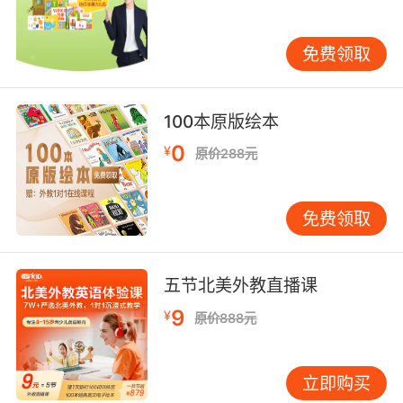
直不明白“月光”和“真实”有什么区别。在莎莎编织
的“月光”中，有威风凛凛的大狮子，有可爱的袋
免费领取
鼠宝宝，有美人鱼妈妈，还有龙拉的战车……可是
有一天，当朋友托马斯因为去寻找根本不存在的
袋鼠宝宝而遭遇危险时，莎莎终于领悟了“月光”
100本原版绘本
与“真实”的区别。
0
¥
原价288元
在英语中，“moonshine”一词既可以表示月光，
又可以表示空想出来的事，因此爸爸口中所说的
“假想”，在莎莎听来却总是“月光”。四届凯迪克大
免费领取
奖得主伊芙琳•内丝以非凡的艺术功力，成功运用
黑、灰、金三色，描绘出美国北部海岸平静的渔
村风光及生活于其中的孩子们内心的骚动。故事
五节北美外教直播课
给小读者们提出了一些问题，包括如何区分想象
9
¥
原价888元
和现实，想象有没有好坏之分等等。书中爸爸对
莎莎的接纳、关怀和引导等种种表现，对面临相
似问题的家长应该也有所启发吧。
立即购买