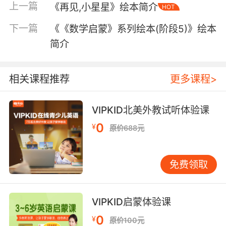
上一篇
《再见,小星星》绘本简介
HOT
下一篇
《《数学启蒙》系列绘本(阶段5)》绘本
简介
相关课程推荐
更多课程>
VIPKID北美外教试听体验课
0
¥
原价688元
免费领取
内容简介
VIPKID启蒙体验课
小女孩莎莎喜欢编造各种稀奇古怪的事情，她一
0
¥
原价100元