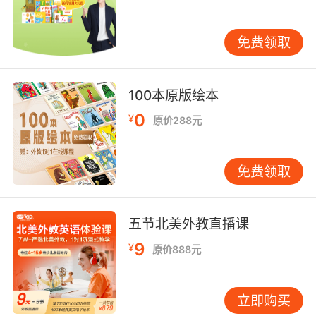
比其他几个月的满月更圆，更明亮，所以又叫做
“月夕”，“八月节”。此夜，人们仰望天空如玉如盘
的朗朗明月，自然会期盼家人团聚。远在他乡的
免费领取
游子，也借此寄托自己对故乡和亲人的思念之
情。所以，中秋又称“团圆节”。
100本原版绘本
我国人民在古代就有“秋暮夕月”的习俗。夕月，
0
¥
原价288元
即祭拜月神。到了周代，每逢中秋夜都要举行迎
寒和祭月。设大香案，摆上月饼、西瓜、苹果、
红枣、李子、葡萄等祭品，其中月饼和西瓜是绝
免费领取
对不能少的。西瓜还要切成莲花状。在月下，将
月亮神像放在月亮的那个方向，红烛高燃，全家
人依次拜祭月亮，然后由当家主妇切开团圆月
五节北美外教直播课
饼。切的人预先算好全家共有多少人，在家的，
9
¥
原价888元
在外地的，都要算在一起，不能切多也不能切
少，大小要一样。
立即购买
相传古代齐国丑女无盐，幼年时曾虔诚拜月，长