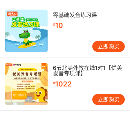
大后，以超群品德入宫，但未被宠幸。某年八月
十五赏月，天子在月光下见到她，觉得她美丽出
零基础发音练习课
众，后立她为皇后，中秋拜月由此而来。月中嫦
10
¥
娥，以美貌著称，故少女拜月，愿“貌似嫦娥，面
如皓月”。
立即购买
在唐代，中秋赏月、玩月颇为盛行。在北宋京
师。八月十五夜，满城人家，不论贫富老小，都
要穿上成人的衣服，焚香拜月说出心愿，祈求月
6节北美外教在线1对1【优美
亮神的保佑。南宋，民间以月饼相赠，取团圆之
发音专项课】
义。有些地方还有舞草龙，砌宝塔等活动。明清
1022
¥
以来，中秋节的风俗更加盛行；许多地方形成了
烧斗香、树中秋、点塔灯、放天灯、走月亮、舞
立即购买
火龙等特殊风俗。
今天，月下游玩的习俗，已远没有旧时盛行。但
设宴赏月仍很盛行，人们把酒问月，庆贺美好的
生活，或祝远方的亲人健康快乐，和家人“千里共