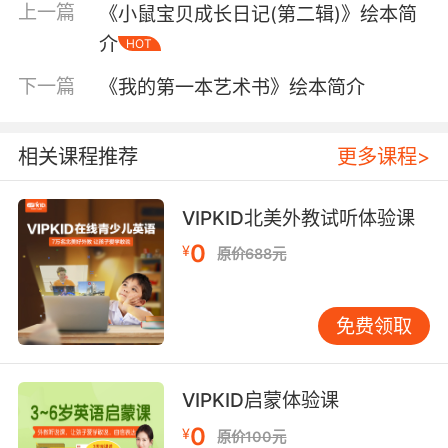
上一篇
《小鼠宝贝成长日记(第二辑)》绘本简
介
HOT
下一篇
《我的第一本艺术书》绘本简介
相关课程推荐
更多课程>
内容简介
VIPKID北美外教试听体验课
0
¥
《中秋节的故事》，由现任中国美术家协会主席
原价688元
刘大为先生所画，他的工笔人物画造型严谨，线
条流畅，富有浓烈的生活气息。
免费领取
每年农历八月十五日，是传统的中秋佳节。这时
是一年秋季的中期，所以被称为中秋。在中国的
VIPKID启蒙体验课
农历里，一年分为四季，每季又分为孟、仲、季
三个部分，因而中秋也称仲秋。八月十五的月亮
0
¥
原价100元