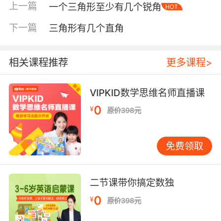
上一篇
一个三角形至少有几个锐角
HOT
下一篇
三角形有几个直角
相关课程推荐
更多课程>
VIPKID数学思维名师直播课
0
¥
原价398元
内容简介
免费领取
日本著名绘本作家芭蕉绿创作的双胞胎小老鼠提
姆与莎兰，是无数孩子童年的挚爱。自1989年第
二节课带你搞定数独
一本“提姆与莎兰”出版以来，几乎每一本“提姆与
莎兰”的推出，都会成为孩子们欢呼雀跃的盛典。
0
¥
原价398元
这套绘本还被日本全国图书馆理事会、日本图书