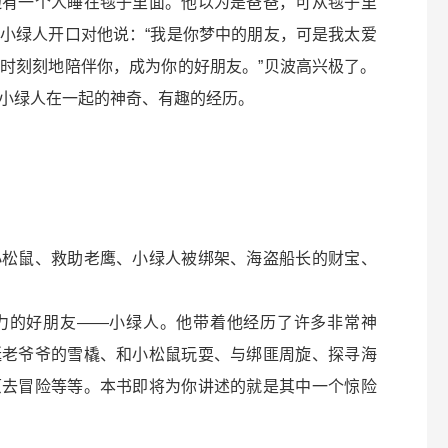
边有一个人睡在毯子里面。他以为是爸爸，可从毯子里
小绿人开口对他说：“我是你梦中的朋友，可是我太爱
时刻刻地陪伴你，成为你的好朋友。”贝波高兴极了。
小绿人在一起的神奇、有趣的经历。
小松鼠、救助老鹰、小绿人被绑架、海盗船长的财宝、
力的好朋友——小绿人。他带着他经历了许多非常神
诞老爷爷的雪橇、和小松鼠玩耍、与绑匪周旋、探寻海
原去冒险等等。本书即将为你讲述的就是其中一个惊险