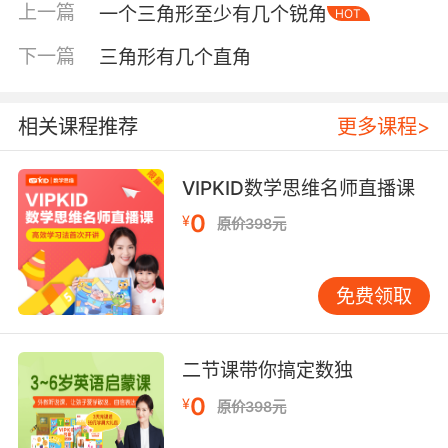
上一篇
一个三角形至少有几个锐角
HOT
下一篇
三角形有几个直角
相关课程推荐
更多课程>
VIPKID数学思维名师直播课
内容简介
0
¥
原价398元
免费领取
一天，熊失去了最好的朋友小鸟，巨大的悲伤将
他包围。身边的朋友们都善意地劝他遗忘，可他
却把自己封闭起来，怎么也走不出伤痛。唯有山
二节课带你搞定数独
猫，他陪伴熊一起凝视悲伤，引导熊回忆起与小
鸟在一起的美好时光。熊终于明白，虽然小鸟离
0
¥
原价398元
开了，但小鸟可以永远活在他的心中。