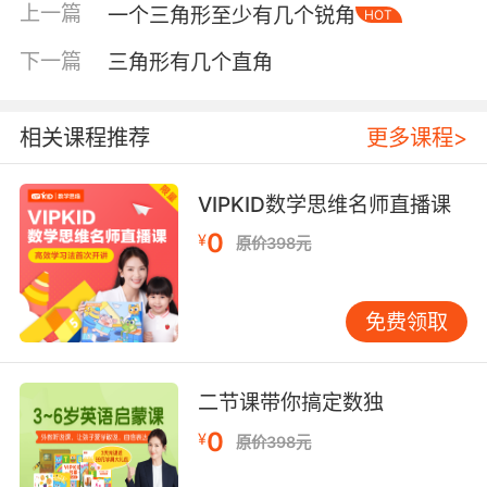
上一篇
一个三角形至少有几个锐角
HOT
下一篇
三角形有几个直角
相关课程推荐
更多课程>
VIPKID数学思维名师直播课
内容简介
0
¥
原价398元
免费领取
这个轻松的故事告诉孩子：害羞不一定会影响一
个人交朋友、获得快乐。
萨米·山姆森害羞，他不敢和慈祥的米勒先生说
二节课带你搞定数独
话，尽管他们曾经是一起看鸟的朋友；他不敢和
0
卖冰淇淋的丹尼尔先生说话，尽管他很友好。但
¥
原价398元
是有一天，当萨米最喜欢的狗斯巴克跑丢了，萨