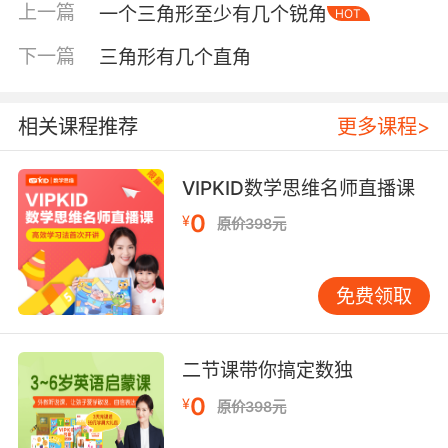
上一篇
一个三角形至少有几个锐角
HOT
下一篇
三角形有几个直角
相关课程推荐
更多课程>
VIPKID数学思维名师直播课
0
¥
原价398元
内容简介
免费领取
哎唷，这是什么东西呀？
二节课带你搞定数独
克雷波先生吓了一大跳！他差一点儿就被一
个突然出现在他家门口的、绿色的小毛球给绊
0
¥
原价398元
倒。克雷波先生打死也想不到，这个小毛球竟然